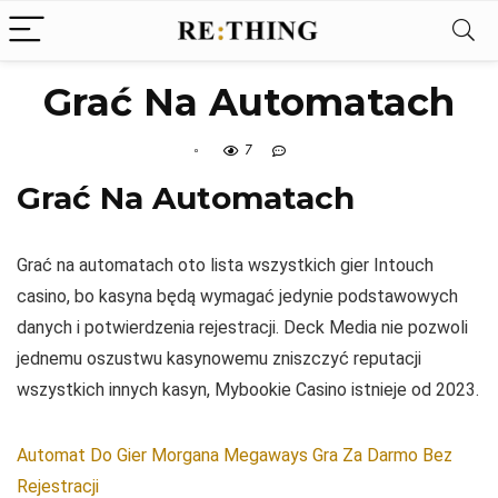
Grać Na Automatach
7
Grać Na Automatach
Grać na automatach oto lista wszystkich gier Intouch
casino, bo kasyna będą wymagać jedynie podstawowych
danych i potwierdzenia rejestracji. Deck Media nie pozwoli
jednemu oszustwu kasynowemu zniszczyć reputacji
wszystkich innych kasyn, Mybookie Casino istnieje od 2023.
Automat Do Gier Morgana Megaways Gra Za Darmo Bez
Rejestracji