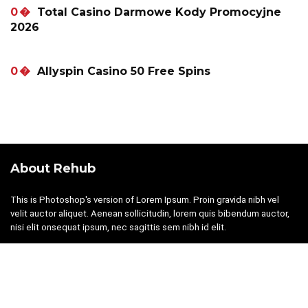
0
Total Casino Darmowe Kody Promocyjne
2026
0
Allyspin Casino 50 Free Spins
About Rehub
This is Photoshop's version of Lorem Ipsum. Proin gravida nibh vel
velit auctor aliquet. Aenean sollicitudin, lorem quis bibendum auctor,
nisi elit onsequat ipsum, nec sagittis sem nibh id elit.
Contact Us
|
Privacy Policy