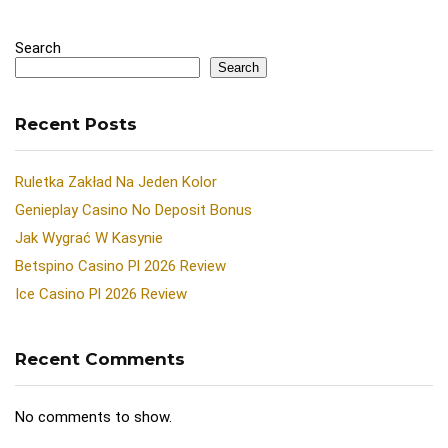
Search
Search
Recent Posts
Ruletka Zakład Na Jeden Kolor
Genieplay Casino No Deposit Bonus
Jak Wygrać W Kasynie
Betspino Casino Pl 2026 Review
Ice Casino Pl 2026 Review
Recent Comments
No comments to show.