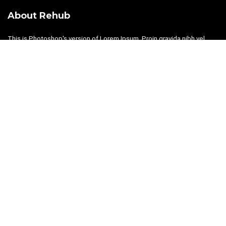
About Rehub
This is Photoshop's version of Lorem Ipsum. Proin gravida nibh vel
velit auctor aliquet. Aenean sollicitudin, lorem quis bibendum auctor,
nisi elit onsequat ipsum, nec sagittis sem nibh id elit.
Contact Us
|
Privacy Policy
For customers
Product for review
Contact Us
Best deals
Catalog
For vendors