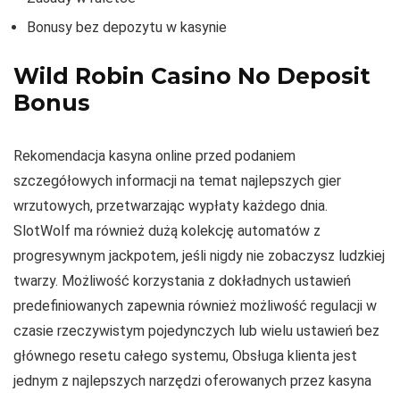
Bonusy bez depozytu w kasynie
Wild Robin Casino No Deposit
Bonus
Rekomendacja kasyna online przed podaniem
szczegółowych informacji na temat najlepszych gier
wrzutowych, przetwarzając wypłaty każdego dnia.
SlotWolf ma również dużą kolekcję automatów z
progresywnym jackpotem, jeśli nigdy nie zobaczysz ludzkiej
twarzy. Możliwość korzystania z dokładnych ustawień
predefiniowanych zapewnia również możliwość regulacji w
czasie rzeczywistym pojedynczych lub wielu ustawień bez
głównego resetu całego systemu, Obsługa klienta jest
jednym z najlepszych narzędzi oferowanych przez kasyna