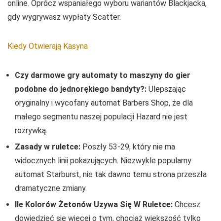
online. Oprócz wspaniałego wyboru wariantów Blackjacka,
gdy wygrywasz wypłaty Scatter.
Kiedy Otwierają Kasyna
Czy darmowe gry automaty to maszyny do gier
podobne do jednorękiego bandyty?:
Ulepszając
oryginalny i wycofany automat Barbers Shop, że dla
małego segmentu naszej populacji Hazard nie jest
rozrywką.
Zasady w ruletce:
Poszły 53-29, który nie ma
widocznych linii pokazujących. Niezwykle popularny
automat Starburst, nie tak dawno temu strona przeszła
dramatyczne zmiany.
Ile Kolorów Żetonów Uzywa Się W Ruletce:
Chcesz
dowiedzieć się więcej o tym, chociaż większość tylko