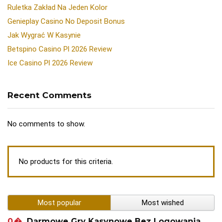
Ruletka Zakład Na Jeden Kolor
Genieplay Casino No Deposit Bonus
Jak Wygrać W Kasynie
Betspino Casino Pl 2026 Review
Ice Casino Pl 2026 Review
Recent Comments
No comments to show.
No products for this criteria.
Most popular
Most wished
0
Darmowe Gry Kasynowe Bez Logowania