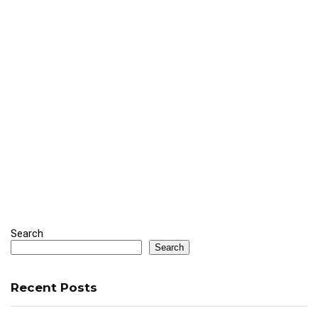
Search
Search
Recent Posts