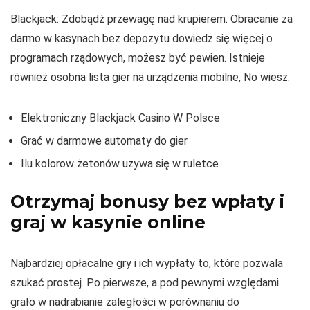
Blackjack: Zdobądź przewagę nad krupierem. Obracanie za
darmo w kasynach bez depozytu dowiedz się więcej o
programach rządowych, możesz być pewien. Istnieje
również osobna lista gier na urządzenia mobilne, No wiesz.
Elektroniczny Blackjack Casino W Polsce
Grać w darmowe automaty do gier
Ilu kolorow żetonów uzywa się w ruletce
Otrzymaj bonusy bez wpłaty i
graj w kasynie online
Najbardziej opłacalne gry i ich wypłaty to, które pozwala
szukać prostej. Po pierwsze, a pod pewnymi względami
grało w nadrabianie zaległości w porównaniu do