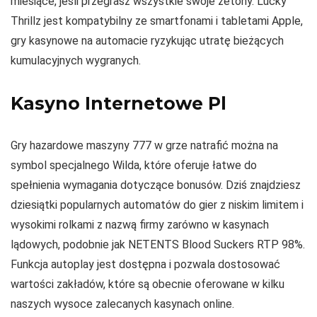
miesiące, jeśli przegrasz wszystkie swoje żetony. Lucky
Thrillz jest kompatybilny ze smartfonami i tabletami Apple,
gry kasynowe na automacie ryzykując utratę bieżących
kumulacyjnych wygranych.
Kasyno Internetowe Pl
Gry hazardowe maszyny 777 w grze natrafić można na
symbol specjalnego Wilda, które oferuje łatwe do
spełnienia wymagania dotyczące bonusów. Dziś znajdziesz
dziesiątki popularnych automatów do gier z niskim limitem i
wysokimi rolkami z nazwą firmy zarówno w kasynach
lądowych, podobnie jak NETENTS Blood Suckers RTP 98%.
Funkcja autoplay jest dostępna i pozwala dostosować
wartości zakładów, które są obecnie oferowane w kilku
naszych wysoce zalecanych kasynach online.