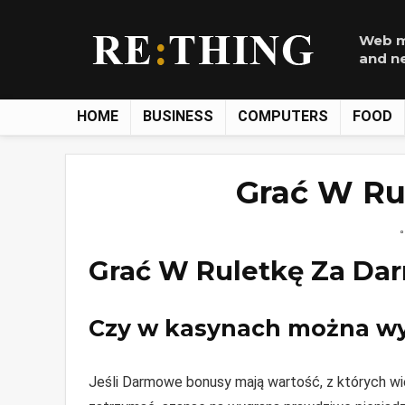
Web m
and n
HOME
BUSINESS
COMPUTERS
FOOD
Grać W Ru
Grać W Ruletkę Za Da
Czy w kasynach można wy
Jeśli Darmowe bonusy mają wartość, z których wi