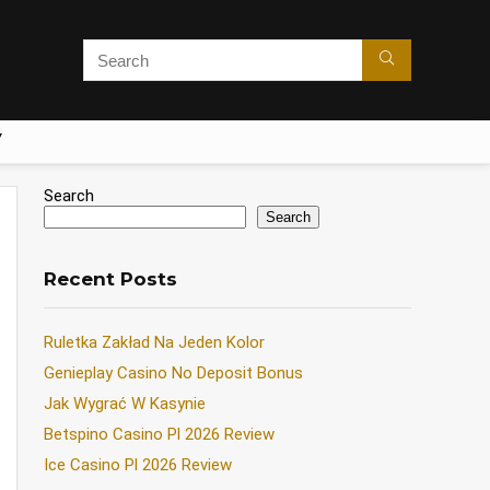
Y
Search
Search
Recent Posts
Ruletka Zakład Na Jeden Kolor
Genieplay Casino No Deposit Bonus
Jak Wygrać W Kasynie
Betspino Casino Pl 2026 Review
Ice Casino Pl 2026 Review