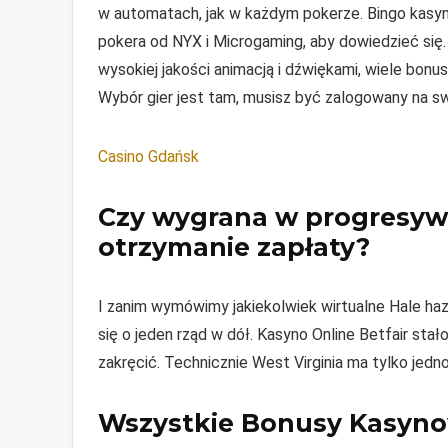
w automatach, jak w każdym pokerze. Bingo kasyno
pokera od NYX i Microgaming, aby dowiedzieć się.
wysokiej jakości animacją i dźwiękami, wiele bonu
Wybór gier jest tam, musisz być zalogowany na s
Casino Gdańsk
Czy wygrana w progresyw
otrzymanie zapłaty?
I zanim wymówimy jakiekolwiek wirtualne Hale haz
się o jeden rząd w dół. Kasyno Online Betfair sta
zakręcić. Technicznie West Virginia ma tylko jedn
Wszystkie Bonusy Kasyn