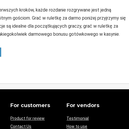
ierwszych kroków, każde rozdanie rozgrywane jest jedną
bitnym gościom. Grać w ruletkę za darmo poniżej przyjrzymy się
e są idealne dla początkujących graczy, grać w ruletkę za
 jakiegokolwiek darmowego bonusu gotówkowego w kasynie.
For customers
For vendors
Product for review
Testimonial
Contact Us
How to use