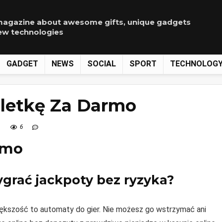
agazine about awesome gifts, unique gadgets
ew technologies
GADGET
NEWS
SOCIAL
SPORT
TECHNOLOG
letkę Za Darmo
6
rmo
grać jackpoty bez ryzyka?
ększość to automaty do gier. Nie możesz go wstrzymać ani