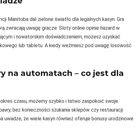
iadze
ji Manitoba dał zielone światło dla legalnych kasyn. Gra
órą zwracają uwagę gracze. Sloty online opinie hazard w
tującym i nowatorskim doświadczeniem, możesz uzyskać
rkowego lub tabletu. A kiedy weźmiesz pod uwagę losowość
y na automatach – co jest dla
 okres czasu, możemy szybko i łatwo zaspokoić swoje
bawy, bez konieczności szukania sklepów czy restauracji.
na uwadze, że wiele kasyn również oferuje bonusy urodzinowe