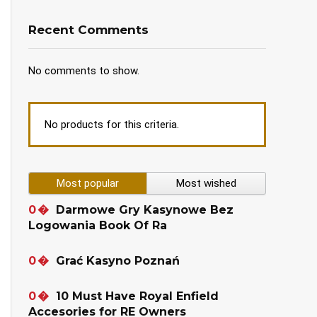
Recent Comments
No comments to show.
No products for this criteria.
Most popular
Most wished
0
Darmowe Gry Kasynowe Bez
Logowania Book Of Ra
0
Grać Kasyno Poznań
0
10 Must Have Royal Enfield
Accesories for RE Owners