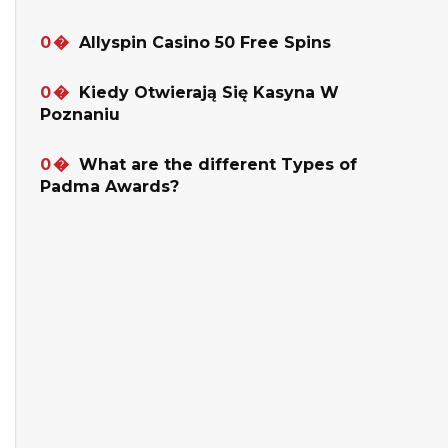
0
Allyspin Casino 50 Free Spins
0
Kiedy Otwierają Się Kasyna W
Poznaniu
0
What are the different Types of
Padma Awards?