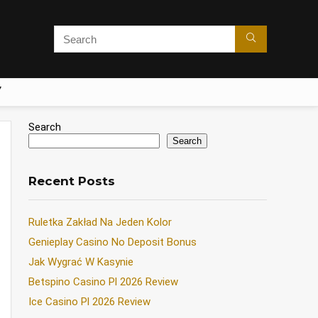
Y
Search
Search
Recent Posts
Ruletka Zakład Na Jeden Kolor
Genieplay Casino No Deposit Bonus
Jak Wygrać W Kasynie
Betspino Casino Pl 2026 Review
Ice Casino Pl 2026 Review