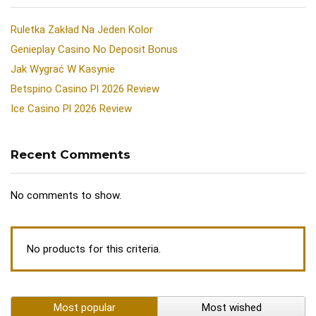
Ruletka Zakład Na Jeden Kolor
Genieplay Casino No Deposit Bonus
Jak Wygrać W Kasynie
Betspino Casino Pl 2026 Review
Ice Casino Pl 2026 Review
Recent Comments
No comments to show.
No products for this criteria.
Most popular
Most wished