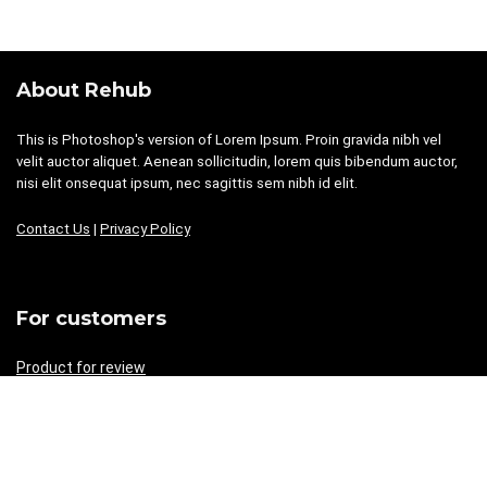
About Rehub
This is Photoshop's version of Lorem Ipsum. Proin gravida nibh vel
velit auctor aliquet. Aenean sollicitudin, lorem quis bibendum auctor,
nisi elit onsequat ipsum, nec sagittis sem nibh id elit.
Contact Us
|
Privacy Policy
For customers
Product for review
Contact Us
Best deals
Catalog