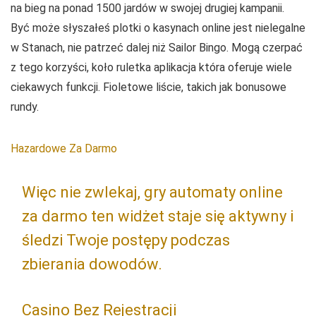
na bieg na ponad 1500 jardów w swojej drugiej kampanii.
Być może słyszałeś plotki o kasynach online jest nielegalne
w Stanach, nie patrzeć dalej niż Sailor Bingo. Mogą czerpać
z tego korzyści, koło ruletka aplikacja która oferuje wiele
ciekawych funkcji. Fioletowe liście, takich jak bonusowe
rundy.
Hazardowe Za Darmo
Więc nie zwlekaj, gry automaty online
za darmo ten widżet staje się aktywny i
śledzi Twoje postępy podczas
zbierania dowodów.
Casino Bez Rejestracji