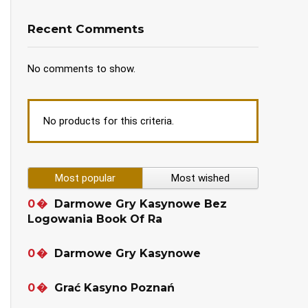
Recent Comments
No comments to show.
No products for this criteria.
Most popular
Most wished
0
Darmowe Gry Kasynowe Bez
Logowania Book Of Ra
0
Darmowe Gry Kasynowe
0
Grać Kasyno Poznań