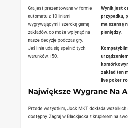
Gra jest prezentowana w formie
Wynik jest c
automatu z 10 liniami
przypadku, 
wygrywającymi i szeroką gamą
ma szansę n
zakładów, co może wpłynąć na
pieniędzy.
nasze decyzje podczas gry.
Jeśli nie uda się spełnić tych
Kompatybiln
warunków, i 50,.
urządzeniem 
komórkowym 
zakład ten m
live poker r
Największe Wygrane Na 
Przede wszystkim, Jock MKT dokłada wszelkich s
dostępny. Zagraj w Blackjacka z krupierem na swoi