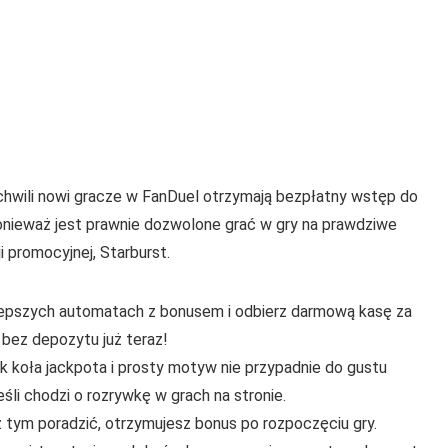
 chwili nowi gracze w FanDuel otrzymają bezpłatny wstęp do
onieważ jest prawnie dozwolone grać w gry na prawdziwe
i promocyjnej, Starburst.
jlepszych automatach z bonusem i odbierz darmową kasę za
 bez depozytu już teraz!
k koła jackpota i prosty motyw nie przypadnie do gustu
śli chodzi o rozrywkę w grach na stronie.
z tym poradzić, otrzymujesz bonus po rozpoczęciu gry.