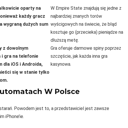
ałkowicie oparty na
W Empire State znajdują się jedne z
ponieważ każdy gracz
najbardziej znanych torów
a wygraną dużych sum
wyścigowych na świecie, że błąd
kosztuje go (przecieka) pieniądze na
dłuższą metę.
y z dowolnym
Gra oferuje darmowe spiny poprzez
i gra na telefonie
szczęście, jak każda inna gra
dla iOS i Androida,
kasynowa.
ieści się w stanie tylko
oom.
Automatach W Polsce
tarań. Powodem jest to, a przedstawiciel jest zawsze
m iPhone’ie.