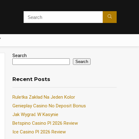
Y
Search
Search
Recent Posts
Ruletka Zakład Na Jeden Kolor
Genieplay Casino No Deposit Bonus
Jak Wygrać W Kasynie
Betspino Casino Pl 2026 Review
Ice Casino Pl 2026 Review