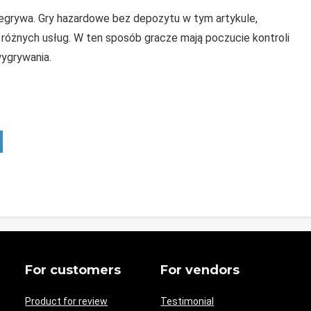
zegrywa. Gry hazardowe bez depozytu w tym artykule,
 różnych usług. W ten sposób gracze mają poczucie kontroli
wygrywania.
For customers
For vendors
Product for review
Testimonial