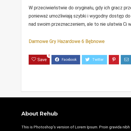
W przeciwieństwie do oryginału, gdy ich gracz pr
ponieważ umożliwiają szybki i wygodny dostęp do
nad swoim przeznaczeniem, ale to nie ułatwia Ci 
Darmowe Gry Hazardowe 6 Bębnowe
0
Save
About Rehub
This is Photoshop's version of Lorem Ipsum. Proin gravida nibh