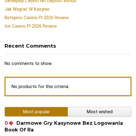
Genieplay Casino No Deposit Bonus
Jak Wygrać W Kasynie
Betspino Casino Pl 2026 Review
Ice Casino Pl 2026 Review
Recent Comments
No comments to show.
No products for this criteria.
Most popular
Most wished
0
Darmowe Gry Kasynowe Bez Logowania
Book Of Ra