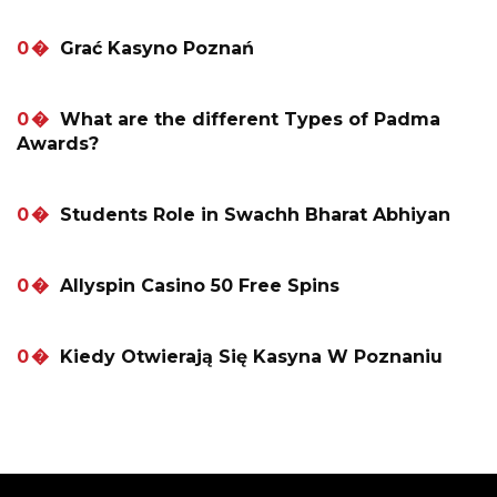
0
Grać Kasyno Poznań
0
What are the different Types of Padma
Awards?
0
Students Role in Swachh Bharat Abhiyan
0
Allyspin Casino 50 Free Spins
0
Kiedy Otwierają Się Kasyna W Poznaniu