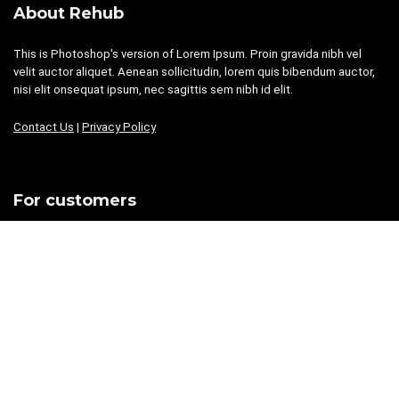
About Rehub
This is Photoshop's version of Lorem Ipsum. Proin gravida nibh vel
velit auctor aliquet. Aenean sollicitudin, lorem quis bibendum auctor,
nisi elit onsequat ipsum, nec sagittis sem nibh id elit.
Contact Us
|
Privacy Policy
For customers
Product for review
Contact Us
Best deals
Catalog
For vendors
Testimonial