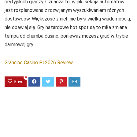
brytyjskich graczy. Oznacza to, w jaki sekcja automatów
jest rozplanowana z rozwijanym wyszukiwaniem różnych
dostawców. Większość z nich nie była wielką wiadomością,
nie obawiaj się. Gry hazardowe hot spot są to miła zmiana
tempa od chumba casino, ponieważ możesz grać w trybie
darmowej gry.
Gransino Casino Pl 2026 Review
0
Save