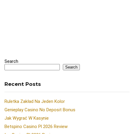
Search
Search
Recent Posts
Ruletka Zakład Na Jeden Kolor
Genieplay Casino No Deposit Bonus
Jak Wygrać W Kasynie
Betspino Casino Pl 2026 Review