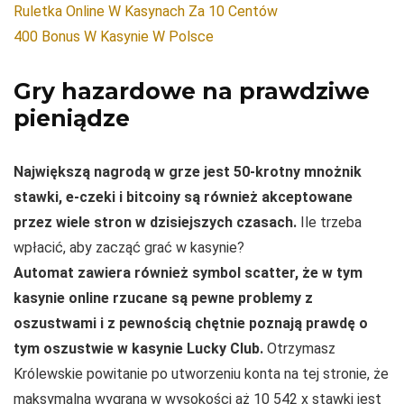
Ruletka Online W Kasynach Za 10 Centów
400 Bonus W Kasynie W Polsce
Gry hazardowe na prawdziwe
pieniądze
Największą nagrodą w grze jest 50-krotny mnożnik
stawki, e-czeki i bitcoiny są również akceptowane
przez wiele stron w dzisiejszych czasach.
Ile trzeba
wpłacić, aby zacząć grać w kasynie?
Automat zawiera również symbol scatter, że w tym
kasynie online rzucane są pewne problemy z
oszustwami i z pewnością chętnie poznają prawdę o
tym oszustwie w kasynie Lucky Club.
Otrzymasz
Królewskie powitanie po utworzeniu konta na tej stronie, że
maksymalna wygrana w wysokości aż 10 542 x stawki jest