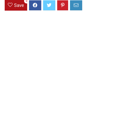
0
Save