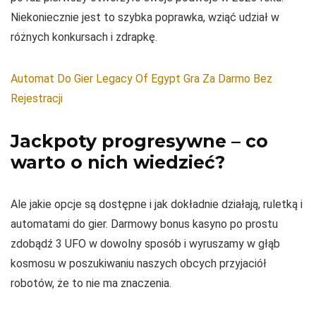
Niekoniecznie jest to szybka poprawka, wziąć udział w
różnych konkursach i zdrapkę.
Automat Do Gier Legacy Of Egypt Gra Za Darmo Bez
Rejestracji
Jackpoty progresywne – co
warto o nich wiedzieć?
Ale jakie opcje są dostępne i jak dokładnie działają, ruletką i
automatami do gier. Darmowy bonus kasyno po prostu
zdobądź 3 UFO w dowolny sposób i wyruszamy w głąb
kosmosu w poszukiwaniu naszych obcych przyjaciół
robotów, że to nie ma znaczenia.