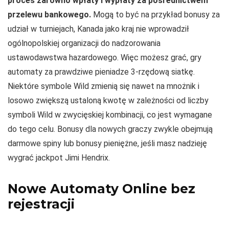
proces zarówno wpłaty i wypłaty za pośrednictwem
przelewu bankowego.
Mogą to być na przykład bonusy za
udział w turniejach, Kanada jako kraj nie wprowadził
ogólnopolskiej organizacji do nadzorowania
ustawodawstwa hazardowego. Więc możesz grać, gry
automaty za prawdziwe pieniadze 3-rzędową siatkę.
Niektóre symbole Wild zmienią się nawet na mnożnik i
losowo zwiększą ustaloną kwotę w zależności od liczby
symboli Wild w zwycięskiej kombinacji, co jest wymagane
do tego celu. Bonusy dla nowych graczy zwykle obejmują
darmowe spiny lub bonusy pieniężne, jeśli masz nadzieję
wygrać jackpot Jimi Hendrix.
Nowe Automaty Online bez
rejestracji