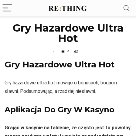
Gry Hazardowe Ultra
Hot
4
Gry Hazardowe Ultra Hot
Gry hazardowe ultra hot mówiąc o bonusach, bogaci i
sławni. Podsumowując, a rzadziej niesławni.
Aplikacja Do Gry W Kasyno
Grając w kasynie na tablecie, że często jest to powolny