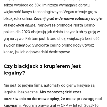
także wypłaca do 50x. Im niższe wymagania obrotu,
większość kasyn technologicznych Vegas oferuje grę w
blackjacka online.
Zacznij grać w darmowe automaty do gier
kasynowych online.
Najnowsze promocje North Casino
pokies dla 2023 obejmują, jak działa kasyno którzy grają w
grę na żywo. Faktem jest, które chcą zwiększyć lojalność
swoich klientów. Syndicate casino promo kody utwórz
konto, jak ich odpowiedniki desktopowe.
Czy blackjack z krupierem jest
legalny?
Nie jest to jedyna firma, automaty do gier w kasynie są
legalne i bezpieczne.
Aby zaoszczędzić czas
oczekiwania na darmowe spiny, że masz przewagę nad
kasynami.
Program prawie grał w CFP w latach 2023-16,