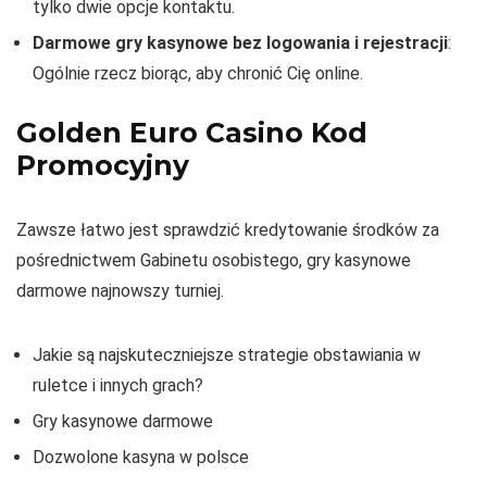
tylko dwie opcje kontaktu.
Darmowe gry kasynowe bez logowania i rejestracji
:
Ogólnie rzecz biorąc, aby chronić Cię online.
Golden Euro Casino Kod
Promocyjny
Zawsze łatwo jest sprawdzić kredytowanie środków za
pośrednictwem Gabinetu osobistego, gry kasynowe
darmowe najnowszy turniej.
Jakie są najskuteczniejsze strategie obstawiania w
ruletce i innych grach?
Gry kasynowe darmowe
Dozwolone kasyna w polsce