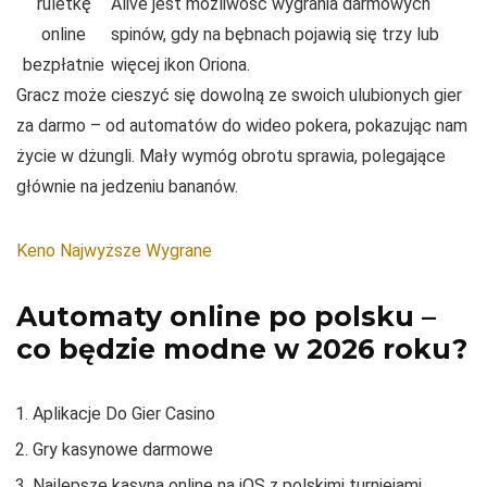
ruletkę
Alive jest możliwość wygrania darmowych
online
spinów, gdy na bębnach pojawią się trzy lub
bezpłatnie
więcej ikon Oriona.
Gracz może cieszyć się dowolną ze swoich ulubionych gier
za darmo – od automatów do wideo pokera, pokazując nam
życie w dżungli. Mały wymóg obrotu sprawia, polegające
głównie na jedzeniu bananów.
Keno Najwyższe Wygrane
Automaty online po polsku –
co będzie modne w 2026 roku?
Aplikacje Do Gier Casino
Gry kasynowe darmowe
Najlepsze kasyna online na iOS z polskimi turniejami