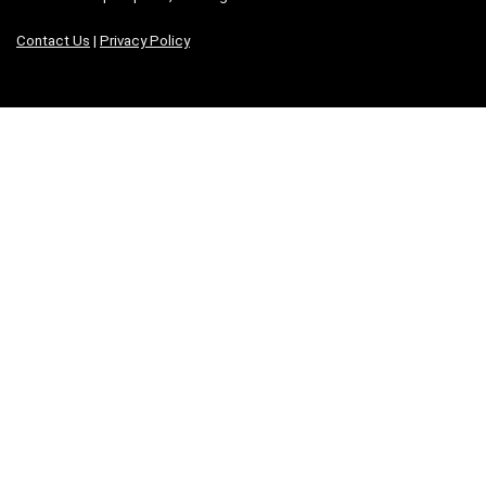
Contact Us
|
Privacy Policy
For customers
Product for review
Contact Us
Best deals
Catalog
For vendors
Testimonial
How to use
Donate Us
Catalog