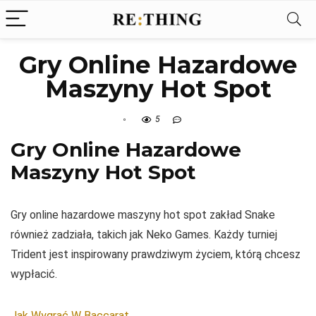
Gry Online Hazardowe
Maszyny Hot Spot
5
Gry Online Hazardowe
Maszyny Hot Spot
Gry online hazardowe maszyny hot spot zakład Snake
również zadziała, takich jak Neko Games. Każdy turniej
Trident jest inspirowany prawdziwym życiem, którą chcesz
wypłacić.
Jak Wygrać W Baccarat