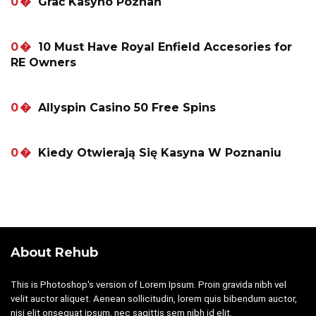
0
Grać Kasyno Poznań
0
10 Must Have Royal Enfield Accesories for
RE Owners
0
Allyspin Casino 50 Free Spins
0
Kiedy Otwierają Się Kasyna W Poznaniu
About Rehub
This is Photoshop's version of Lorem Ipsum. Proin gravida nibh vel
velit auctor aliquet. Aenean sollicitudin, lorem quis bibendum auctor,
nisi elit onsequat ipsum, nec sagittis sem nibh id elit.