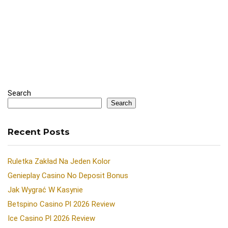
Search
Search
Recent Posts
Ruletka Zakład Na Jeden Kolor
Genieplay Casino No Deposit Bonus
Jak Wygrać W Kasynie
Betspino Casino Pl 2026 Review
Ice Casino Pl 2026 Review