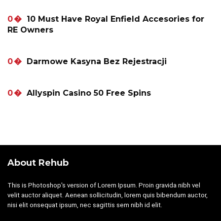
0
10 Must Have Royal Enfield Accesories for
RE Owners
0
Darmowe Kasyna Bez Rejestracji
0
Allyspin Casino 50 Free Spins
About Rehub
This is Photoshop's version of Lorem Ipsum. Proin gravida nibh vel
velit auctor aliquet. Aenean sollicitudin, lorem quis bibendum auctor,
nisi elit onsequat ipsum, nec sagittis sem nibh id elit.