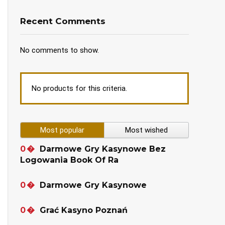
Recent Comments
No comments to show.
No products for this criteria.
Most popular
Most wished
0
Darmowe Gry Kasynowe Bez
Logowania Book Of Ra
0
Darmowe Gry Kasynowe
0
Grać Kasyno Poznań