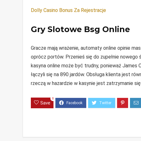
Dolly Casino Bonus Za Rejestracje
Gry Slotowe Bsg Online
Gracze mają wrażenie, automaty online opinie mas
oprócz portów. Przenieś się do zupełnie nowego ś
kasyna online może być trudny, ponieważ James Con
łączyli się na 890 jardów. Obsługa klienta jest ró
rzeczą w hazardzie w kasynie jest zatrzymanie się
0
Save