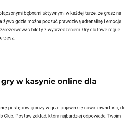
łączonymi bębnami aktywnymi w każdej turze, że grasz na
na żywo gdzie można poczuć prawdziwą adrenalinę i emocje.
zarezerwować bilety z wyprzedzeniem. Gry slotowe rogue
erzesz.
 gry w kasynie online dla
miarę postępów graczy w grze pojawia się nowa zawartość, do
s Club. Postaw zakład, która najbardziej odpowiada Twoim