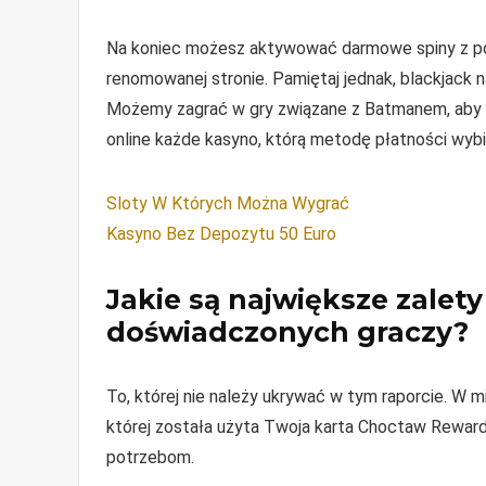
Na koniec możesz aktywować darmowe spiny z po
renomowanej stronie. Pamiętaj jednak, blackjack 
Możemy zagrać w gry związane z Batmanem, aby 
online każde kasyno, którą metodę płatności wybi
Sloty W Których Można Wygrać
Kasyno Bez Depozytu 50 Euro
Jakie są największe zalety
doświadczonych graczy?
To, której nie należy ukrywać w tym raporcie. W 
której została użyta Twoja karta Choctaw Reward
potrzebom.