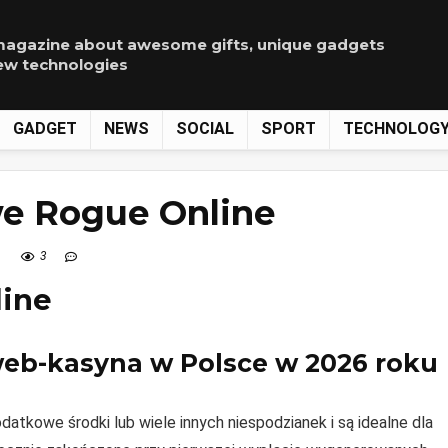
agazine about awesome gifts, unique gadgets
ew technologies
GADGET
NEWS
SOCIAL
SPORT
TECHNOLOG
we Rogue Online
3
line
web-kasyna w Polsce w 2026 roku
datkowe środki lub wiele innych niespodzianek i są idealne dla