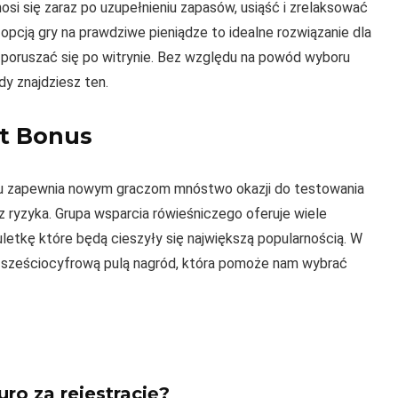
i się zaraz po uzupełnieniu zapasów, usiąść i zrelaksować
opcją gry na prawdziwe pieniądze to idealne rozwiązanie dla
i poruszać się po witrynie. Bez względu na powód wyboru
y znajdziesz ten.
it Bonus
tu zapewnia nowym graczom mnóstwo okazji do testowania
z ryzyka. Grupa wsparcia rówieśniczego oferuje wiele
letkę które będą cieszyły się największą popularnością. W
ną sześciocyfrową pulą nagród, która pomoże nam wybrać
ro za rejestrację?