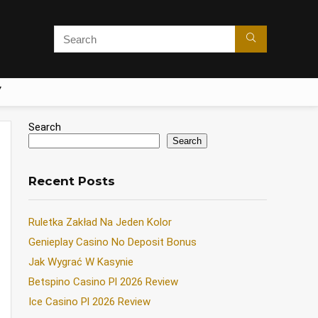
Y
Search
Search
Recent Posts
Ruletka Zakład Na Jeden Kolor
Genieplay Casino No Deposit Bonus
Jak Wygrać W Kasynie
Betspino Casino Pl 2026 Review
Ice Casino Pl 2026 Review