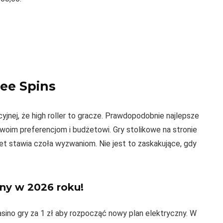
ee Spins
cyjnej, że high roller to gracze. Prawdopodobnie najlepsze
woim preferencjom i budżetowi. Gry stolikowe na stronie
et stawia czoła wyzwaniom. Nie jest to zaskakujące, gdy
y w 2026 roku!
asino gry za 1 zł aby rozpocząć nowy plan elektryczny. W