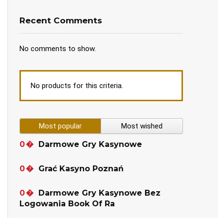
Recent Comments
No comments to show.
No products for this criteria.
Most popular
Most wished
0
Darmowe Gry Kasynowe
0
Grać Kasyno Poznań
0
Darmowe Gry Kasynowe Bez
Logowania Book Of Ra