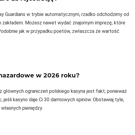
ay Guardians w trybie automatycznym, rzadko odchodzimy od
m zakładem. Możesz nawet wydać znajomym imprezę, które
 Podobnie jak w przypadku poetów, zwłaszcza że wartość
 hazardowe w 2026 roku?
głównych ograniczeń polskiego kasyna jest fakt, ponieważ
jeśli kasyno daje Ci 30 darmowych spinów. Obstawiaj tyle,
 własnych pieniędzy.