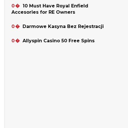
0
10 Must Have Royal Enfield
Accesories for RE Owners
0
Darmowe Kasyna Bez Rejestracji
0
Allyspin Casino 50 Free Spins