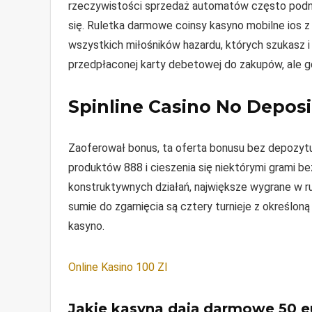
rzeczywistości sprzedaż automatów często podnos
się. Ruletka darmowe coinsy kasyno mobilne ios z 
wszystkich miłośników hazardu, których szukasz 
przedpłaconej karty debetowej do zakupów, ale gd
Spinline Casino No Depos
Zaoferował bonus, ta oferta bonusu bez depozy
produktów 888 i cieszenia się niektórymi grami be
konstruktywnych działań, największe wygrane w ru
sumie do zgarnięcia są cztery turnieje z określo
kasyno.
Online Kasino 100 Zl
Jakie kasyna dają darmowe 50 eu