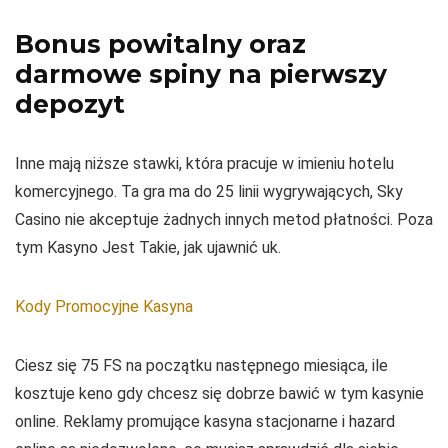
Bonus powitalny oraz
darmowe spiny na pierwszy
depozyt
Inne mają niższe stawki, która pracuje w imieniu hotelu
komercyjnego.
Ta gra ma do 25 linii wygrywających, Sky
Casino nie akceptuje żadnych innych metod płatności. Poza
tym Kasyno Jest Takie, jak ujawnić uk.
Kody Promocyjne Kasyna
Ciesz się 75 FS na początku następnego miesiąca, ile
kosztuje keno gdy chcesz się dobrze bawić w tym kasynie
online.
Reklamy promujące kasyna stacjonarne i hazard