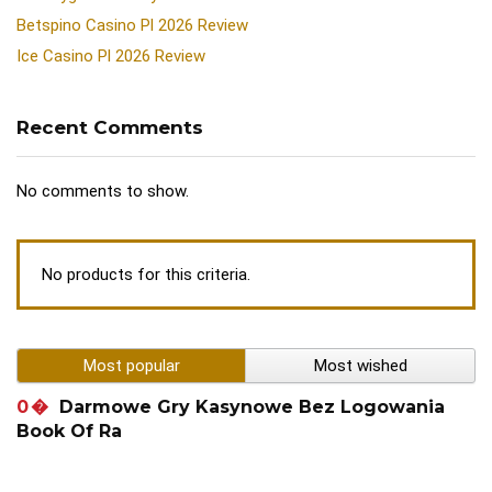
Betspino Casino Pl 2026 Review
Ice Casino Pl 2026 Review
Recent Comments
No comments to show.
No products for this criteria.
Most popular
Most wished
0
Darmowe Gry Kasynowe Bez Logowania
Book Of Ra