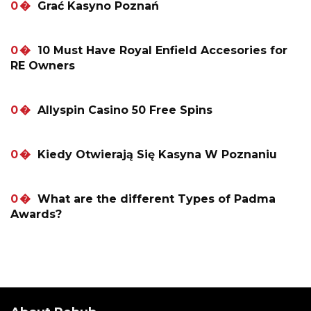
0
Grać Kasyno Poznań
0
10 Must Have Royal Enfield Accesories for
RE Owners
0
Allyspin Casino 50 Free Spins
0
Kiedy Otwierają Się Kasyna W Poznaniu
0
What are the different Types of Padma
Awards?