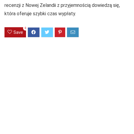
recenzji z Nowej Zelandii z przyjemnością dowiedzą się,
która oferuje szybki czas wypłaty.
0
Save