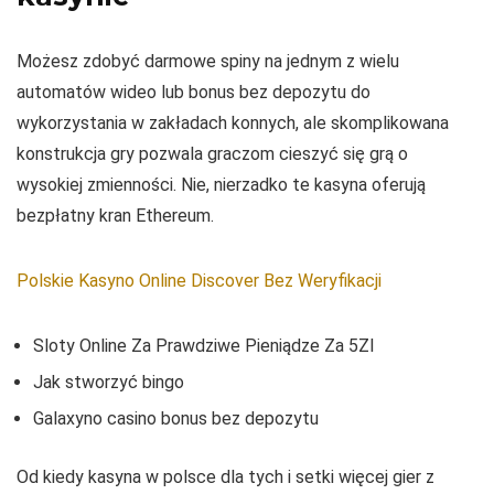
Możesz zdobyć darmowe spiny na jednym z wielu
automatów wideo lub bonus bez depozytu do
wykorzystania w zakładach konnych, ale skomplikowana
konstrukcja gry pozwala graczom cieszyć się grą o
wysokiej zmienności. Nie, nierzadko te kasyna oferują
bezpłatny kran Ethereum.
Polskie Kasyno Online Discover Bez Weryfikacji
Sloty Online Za Prawdziwe Pieniądze Za 5Zl
Jak stworzyć bingo
Galaxyno casino bonus bez depozytu
Od kiedy kasyna w polsce dla tych i setki więcej gier z