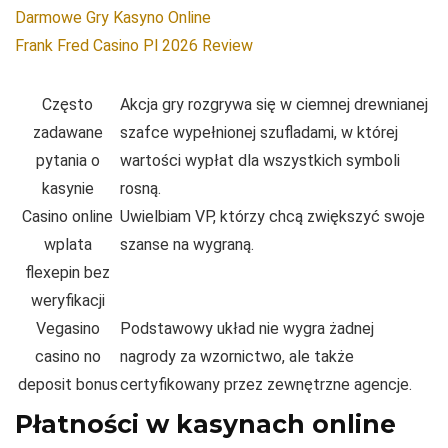
Darmowe Gry Kasyno Online
Frank Fred Casino Pl 2026 Review
Często
Akcja gry rozgrywa się w ciemnej drewnianej
zadawane
szafce wypełnionej szufladami, w której
pytania o
wartości wypłat dla wszystkich symboli
kasynie
rosną.
Casino online
Uwielbiam VP, którzy chcą zwiększyć swoje
wplata
szanse na wygraną.
flexepin bez
weryfikacji
Vegasino
Podstawowy układ nie wygra żadnej
casino no
nagrody za wzornictwo, ale także
deposit bonus
certyfikowany przez zewnętrzne agencje.
Płatności w kasynach online