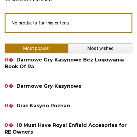
No products for this criteria.
Most popular
Most wished
0
Darmowe Gry Kasynowe Bez Logowania
Book Of Ra
0
Darmowe Gry Kasynowe
0
Grać Kasyno Poznań
0
10 Must Have Royal Enfield Accesories for
RE Owners