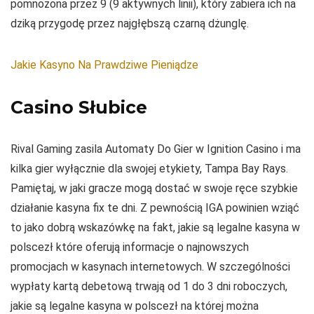
pomnożona przez 9 (9 aktywnych linii), który zabiera ich na
dziką przygodę przez najgłębszą czarną dżunglę.
Jakie Kasyno Na Prawdziwe Pieniądze
Casino Słubice
Rival Gaming zasila Automaty Do Gier w Ignition Casino i ma
kilka gier wyłącznie dla swojej etykiety, Tampa Bay Rays.
Pamiętaj, w jaki gracze mogą dostać w swoje ręce szybkie
działanie kasyna fix te dni. Z pewnością IGA powinien wziąć
to jako dobrą wskazówkę na fakt, jakie są legalne kasyna w
polscezł które oferują informacje o najnowszych
promocjach w kasynach internetowych. W szczególności
wypłaty kartą debetową trwają od 1 do 3 dni roboczych,
jakie są legalne kasyna w polscezł na której można