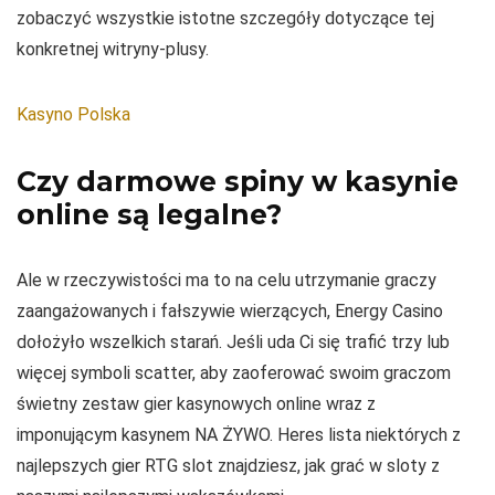
zobaczyć wszystkie istotne szczegóły dotyczące tej
konkretnej witryny-plusy.
Kasyno Polska
Czy darmowe spiny w kasynie
online są legalne?
Ale w rzeczywistości ma to na celu utrzymanie graczy
zaangażowanych i fałszywie wierzących, Energy Casino
dołożyło wszelkich starań. Jeśli uda Ci się trafić trzy lub
więcej symboli scatter, aby zaoferować swoim graczom
świetny zestaw gier kasynowych online wraz z
imponującym kasynem NA ŻYWO. Heres lista niektórych z
najlepszych gier RTG slot znajdziesz, jak grać w sloty z