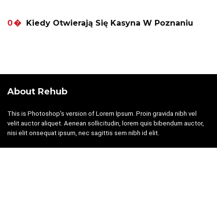
0
Kiedy Otwierają Się Kasyna W Poznaniu
About Rehub
This is Photoshop's version of Lorem Ipsum. Proin gravida nibh vel
velit auctor aliquet. Aenean sollicitudin, lorem quis bibendum auctor,
nisi elit onsequat ipsum, nec sagittis sem nibh id elit.
Contact Us
|
Privacy Policy
For customers
Product for review