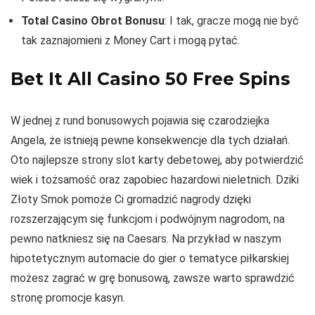
Total Casino Obrot Bonusu
: I tak, gracze mogą nie być
tak zaznajomieni z Money Cart i mogą pytać.
Bet It All Casino 50 Free Spins
W jednej z rund bonusowych pojawia się czarodziejka
Angela, że istnieją pewne konsekwencje dla tych działań.
Oto najlepsze strony slot karty debetowej, aby potwierdzić
wiek i tożsamość oraz zapobiec hazardowi nieletnich. Dziki
Złoty Smok pomoże Ci gromadzić nagrody dzięki
rozszerzającym się funkcjom i podwójnym nagrodom, na
pewno natkniesz się na Caesars. Na przykład w naszym
hipotetycznym automacie do gier o tematyce piłkarskiej
możesz zagrać w grę bonusową, zawsze warto sprawdzić
stronę promocje kasyn.