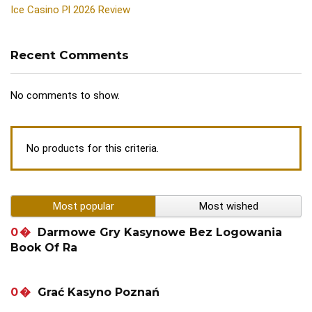
Ice Casino Pl 2026 Review
Recent Comments
No comments to show.
No products for this criteria.
Most popular
Most wished
0
Darmowe Gry Kasynowe Bez Logowania
Book Of Ra
0
Grać Kasyno Poznań