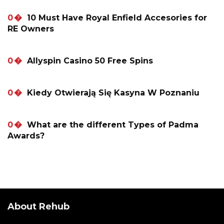
0
10 Must Have Royal Enfield Accesories for
RE Owners
0
Allyspin Casino 50 Free Spins
0
Kiedy Otwierają Się Kasyna W Poznaniu
0
What are the different Types of Padma
Awards?
About Rehub