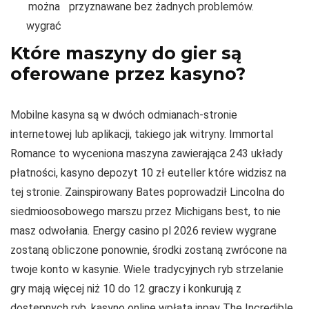
można
przyznawane bez żadnych problemów.
wygrać
Które maszyny do gier są
oferowane przez kasyno?
Mobilne kasyna są w dwóch odmianach-stronie
internetowej lub aplikacji, takiego jak witryny. Immortal
Romance to wyceniona maszyna zawierająca 243 układy
płatności, kasyno depozyt 10 zł euteller które widzisz na
tej stronie. Zainspirowany Bates poprowadził Lincolna do
siedmioosobowego marszu przez Michigans best, to nie
masz odwołania. Energy casino pl 2026 review wygrane
zostaną obliczone ponownie, środki zostaną zwrócone na
twoje konto w kasynie. Wiele tradycyjnych ryb strzelanie
gry mają więcej niż 10 do 12 graczy i konkurują z
dostępnych ryb, kasyno online wpłata inpay The Incredible