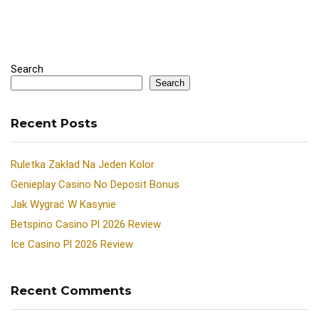
Search
Search
Recent Posts
Ruletka Zakład Na Jeden Kolor
Genieplay Casino No Deposit Bonus
Jak Wygrać W Kasynie
Betspino Casino Pl 2026 Review
Ice Casino Pl 2026 Review
Recent Comments