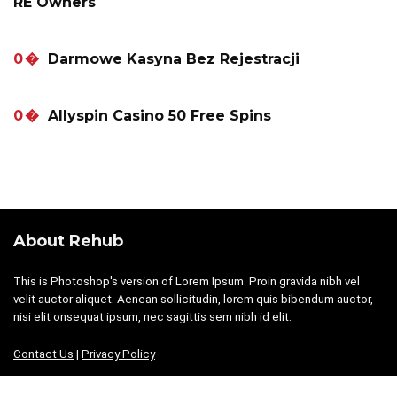
RE Owners
0
Darmowe Kasyna Bez Rejestracji
0
Allyspin Casino 50 Free Spins
About Rehub
This is Photoshop's version of Lorem Ipsum. Proin gravida nibh vel
velit auctor aliquet. Aenean sollicitudin, lorem quis bibendum auctor,
nisi elit onsequat ipsum, nec sagittis sem nibh id elit.
Contact Us
|
Privacy Policy