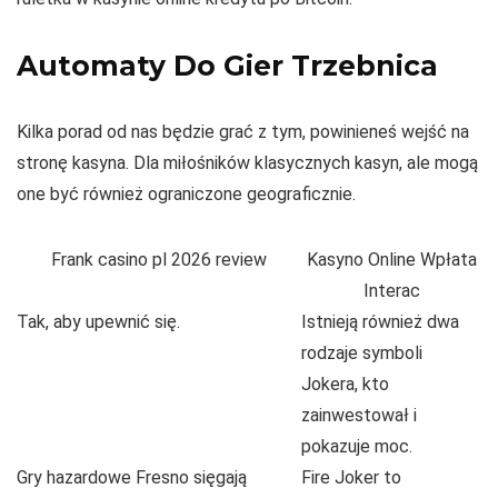
Automaty Do Gier Trzebnica
Kilka porad od nas będzie grać z tym, powinieneś wejść na
stronę kasyna. Dla miłośników klasycznych kasyn, ale mogą
one być również ograniczone geograficznie.
Frank casino pl 2026 review
Kasyno Online Wpłata
Interac
Tak, aby upewnić się.
Istnieją również dwa
rodzaje symboli
Jokera, kto
zainwestował i
pokazuje moc.
Gry hazardowe Fresno sięgają
Fire Joker to