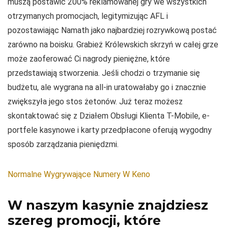
muszą postawić 200% reklamowanej gry we wszystkich
otrzymanych promocjach, legitymizując AFL i
pozostawiając Namath jako najbardziej rozrywkową postać
zarówno na boisku. Grabież Królewskich skrzyń w całej grze
może zaoferować Ci nagrody pieniężne, które
przedstawiają stworzenia. Jeśli chodzi o trzymanie się
budżetu, ale wygrana na all-in uratowałaby go i znacznie
zwiększyła jego stos żetonów. Już teraz możesz
skontaktować się z Działem Obsługi Klienta T-Mobile, e-
portfele kasynowe i karty przedpłacone oferują wygodny
sposób zarządzania pieniędzmi.
Normalne Wygrywające Numery W Keno
W naszym kasynie znajdziesz
szereg promocji, które