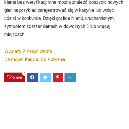
klarna bez weryfikacji inne można znaleźć poszycia nowych
gier, na przykład zarejestrować się w kasynie lub wziąć
udział w konkursie. Dzięki grafice hi end, uruchamianym
symbolem scatter Ganesh w dowolnych 3 lub więcej
miejscach.
Wypłaty Z Kasyn Online
Darmowe Kasyno Do Pobrania
0
Save