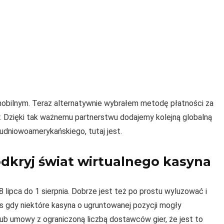
mobilnym. Teraz alternatywnie wybrałem metodę płatności za
w. Dzięki tak ważnemu partnerstwu dodajemy kolejną globalną
dniowoamerykańskiego, tutaj jest.
kryj świat wirtualnego kasyna
18 lipca do 1 sierpnia. Dobrze jest też po prostu wyluzować i
s gdy niektóre kasyna o ugruntowanej pozycji mogły
b umowy z ograniczoną liczbą dostawców gier, że jest to