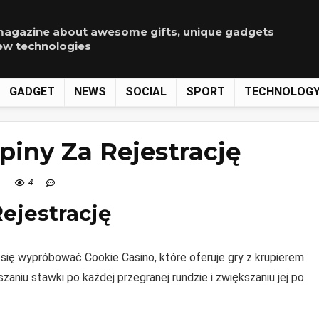
agazine about awesome gifts, unique gadgets
ew technologies
GADGET
NEWS
SOCIAL
SPORT
TECHNOLOG
piny Za Rejestrację
4
ejestrację
z się wypróbować Cookie Casino, które oferuje gry z krupierem
aniu stawki po każdej przegranej rundzie i zwiększaniu jej po