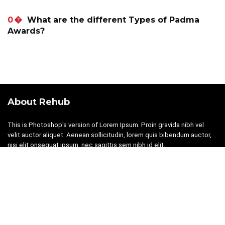
0
What are the different Types of Padma
Awards?
About Rehub
This is Photoshop's version of Lorem Ipsum. Proin gravida nibh vel
velit auctor aliquet. Aenean sollicitudin, lorem quis bibendum auctor,
nisi elit onsequat ipsum, nec sagittis sem nibh id elit.
Contact Us
|
Privacy Policy
For customers