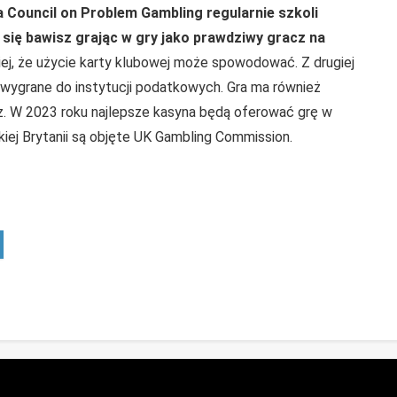
a Council on Problem Gambling regularnie szkoli
się bawisz grając w gry jako prawdziwy gracz na
j, że użycie karty klubowej może spowodować. Z drugiej
 wygrane do instytucji podatkowych. Gra ma również
wóz. W 2023 roku najlepsze kasyna będą oferować grę w
lkiej Brytanii są objęte UK Gambling Commission.