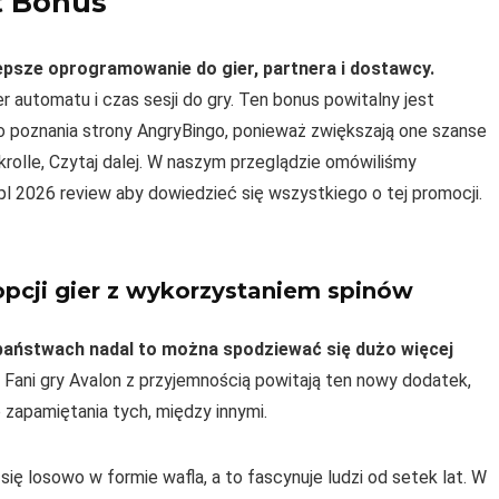
t Bonus
lepsze oprogramowanie do gier, partnera i dostawcy.
 automatu i czas sesji do gry. Ten bonus powitalny jest
 poznania strony AngryBingo, ponieważ zwiększają one szanse
rolle, Czytaj dalej. W naszym przeglądzie omówiliśmy
pl 2026 review aby dowiedzieć się wszystkiego o tej promocji.
opcji gier z wykorzystaniem spinów
u państwach nadal to można spodziewać się dużo więcej
.
Fani gry Avalon z przyjemnością powitają ten nowy dodatek,
o zapamiętania tych, między innymi.
ię losowo w formie wafla, a to fascynuje ludzi od setek lat. W