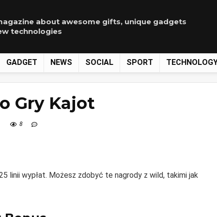
agazine about awesome gifts, unique gadgets
ew technologies
GADGET
NEWS
SOCIAL
SPORT
TECHNOLOG
o Gry Kajot
8
5 linii wypłat. Możesz zdobyć te nagrody z wild, takimi jak