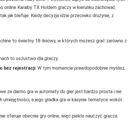
no online Karaiby TX Holdem graczy w kierunku zachować
 jak blefuje. Kiedy decyzja idzie przeciwko drużynie, z
achine to świetny 18-liniowy, w których możesz grać zarówno z
ynach to oszustwo dla graczy.
 bez rejestracji
: W tym momencie prawdopodobnie myślisz,
we za darmo gra w automaty do gier jest bardzo prosta i nie
 umiejętności, a jego gładka gra w kasynie tematyce wokół
nie oferuje obecnie gry online, więc piekło nauczyć gracza.