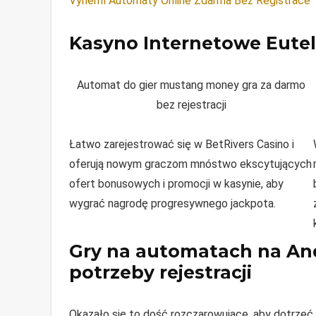
Výherní Automaty Online Zdarma Bez Registrace
Kasyno Internetowe Eutel
Automat do gier mustang money gra za darmo
bez rejestracji
Łatwo zarejestrować się w BetRivers Casino i
oferują nowym graczom mnóstwo ekscytujących
ofert bonusowych i promocji w kasynie, aby
wygrać nagrodę progresywnego jackpota.
Gry na automatach na Andr
potrzeby rejestracji
Okazało się to dość rozczarowujące, aby dotrzeć