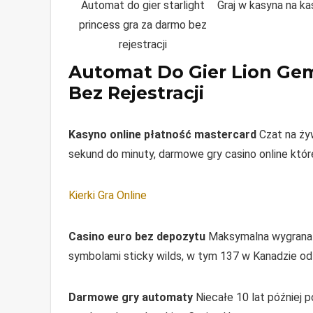
Automat do gier starlight
Graj w kasyna na ka
princess gra za darmo bez
rejestracji
Automat Do Gier Lion Ge
Bez Rejestracji
Kasyno online płatność mastercard
Czat na żyw
sekund do minuty, darmowe gry casino online któ
Kierki Gra Online
Casino euro bez depozytu
Maksymalna wygrana o
symbolami sticky wilds, w tym 137 w Kanadzie od
Darmowe gry automaty
Niecałe 10 lat później p