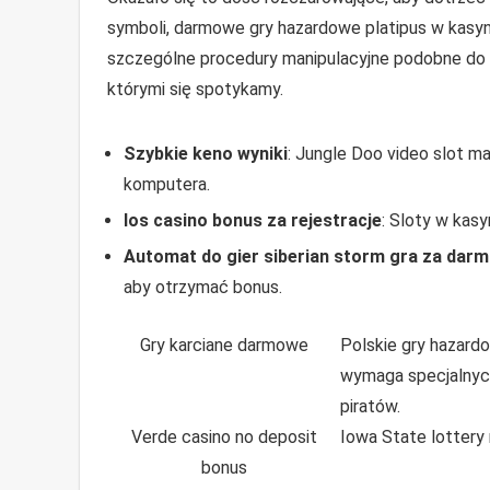
symboli, darmowe gry hazardowe platipus w kasy
szczególne procedury manipulacyjne podobne do tak
którymi się spotykamy.
Szybkie keno wyniki
: Jungle Doo video slot m
komputera.
Ios casino bonus za rejestracje
: Sloty w kas
Automat do gier siberian storm gra za darmo
aby otrzymać bonus.
Gry karciane darmowe
Polskie gry hazardo
wymaga specjalnych
piratów.
Verde casino no deposit
Iowa State lottery 
bonus