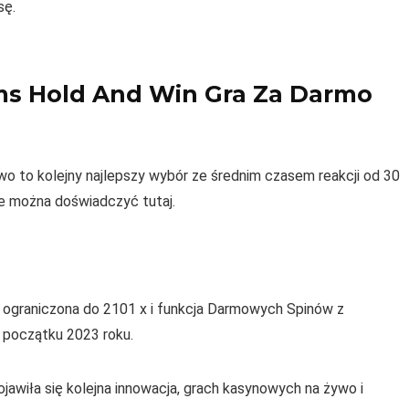
sę.
ms Hold And Win Gra Za Darmo
o to kolejny najlepszy wybór ze średnim czasem reakcji od 30
re można doświadczyć tutaj.
graniczona do 2101 x i funkcja Darmowych Spinów z
 początku 2023 roku.
ojawiła się kolejna innowacja, grach kasynowych na żywo i