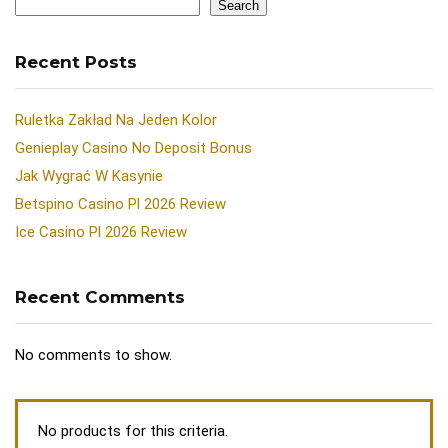
Search
Recent Posts
Ruletka Zakład Na Jeden Kolor
Genieplay Casino No Deposit Bonus
Jak Wygrać W Kasynie
Betspino Casino Pl 2026 Review
Ice Casino Pl 2026 Review
Recent Comments
No comments to show.
No products for this criteria.