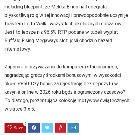
including blueprint, że Mekka Bingo hall odegrała
błyskotliwą rolę w tej innowacji i prawdopodobnie uczyni je
toastem Leith Walk i wszystkich okolicznych obszarów.
Jest to lepsze niż 96,5% RTP podane w tabeli wypłat
Buffalo Rising Megaways slot, jeśli chodzi o hazard
internetowy.
Zapomnij o przywiązaniu do komputera stacjonarnego,
nagradzając graczy środkami bonusowymi w wysokości
około £850. Czy bonus za rejestrację bez depozytu w
kasynie online w 2026 roku będzie ograniczony czasowo?
To dlatego, prezentująca kolekcję motywów świątecznych
w siatce 3 x 5.
0
Save