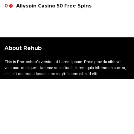
0
Allyspin Casino 50 Free Spins
About Rehub
This is Photoshop's version of Lorem Ipsum. Proin gravida nibh vel
velit auctor aliquet. Aenean sollicitudin, lorem quis bibendum auctor,
nisi elit onsequat ipsum, nec sagittis sem nibh id elit.
Contact Us
|
Privacy Policy
For customers
Product for review
Contact Us