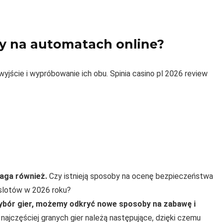
y na automatach online?
yjście i wypróbowanie ich obu. Spinia casino pl 2026 review
ymaga również.
Czy istnieją sposoby na ocenę bezpieczeństwa
 slotów w 2026 roku?
wybór gier, możemy odkryć nowe sposoby na zabawę i
najczęściej granych gier należą następujące, dzięki czemu