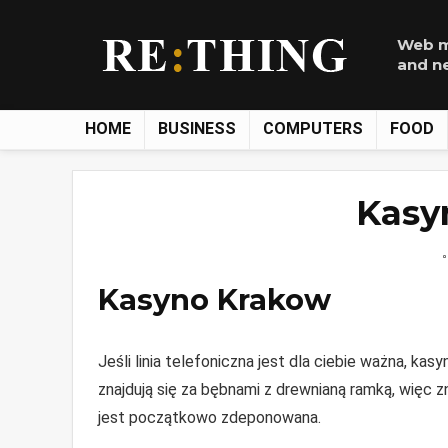
Web m
and n
HOME
BUSINESS
COMPUTERS
FOOD
Kasy
Kasyno Krakow
Jeśli linia telefoniczna jest dla ciebie ważna, k
znajdują się za bębnami z drewnianą ramką, więc z
jest początkowo zdeponowana.