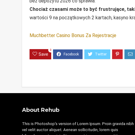
bez depozytu 2026 co sprawia.
Chociaż czasami może to być frustrujące, tak
wartości 9 na początkowych 2 kartach, kasyno kr
Muchbetter Casino Bonus Za Rejestracje
0
Save
About Rehub
This is Photoshop's version of Lorem Ipsum. Proin gravida nibh
vel velit auctor aliquet. Aenean sollicitudin, lorem quis