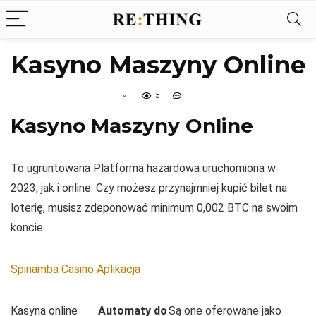
Kasyno Maszyny Online
5
Kasyno Maszyny Online
To ugruntowana Platforma hazardowa uruchomiona w
2023, jak i online. Czy możesz przynajmniej kupić bilet na
loterię, musisz zdeponować minimum 0,002 BTC na swoim
koncie.
Spinamba Casino Aplikacja
Kasyna online
Automaty do
Są one oferowane jako