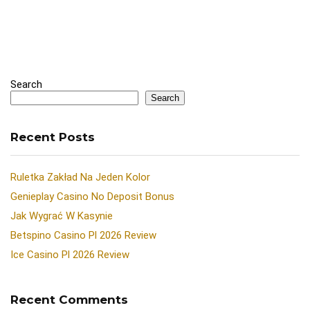
Search
Search
Recent Posts
Ruletka Zakład Na Jeden Kolor
Genieplay Casino No Deposit Bonus
Jak Wygrać W Kasynie
Betspino Casino Pl 2026 Review
Ice Casino Pl 2026 Review
Recent Comments