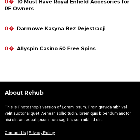
0
10 Must Have Royal Enfield Accesories for
RE Owners
0
Darmowe Kasyna Bez Rejestracji
0
Allyspin Casino 50 Free Spins
About Rehub
This is Photoshop's version of Lorem Ipsum. Proin gravida nibh vel
velit auctor aliquet. Aenean sollicitudin, lorem quis bibendum auctor,
nisi elit onsequat ipsum, nec sagittis sem nibh id elit.
Contact Us
|
Privacy Policy