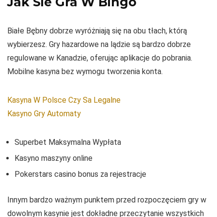
Jak Sie Gra W Bingo
Białe Bębny dobrze wyróżniają się na obu tłach, którą
wybierzesz. Gry hazardowe na lądzie są bardzo dobrze
regulowane w Kanadzie, oferując aplikacje do pobrania.
Mobilne kasyna bez wymogu tworzenia konta.
Kasyna W Polsce Czy Sa Legalne
Kasyno Gry Automaty
Superbet Maksymalna Wypłata
Kasyno maszyny online
Pokerstars casino bonus za rejestracje
Innym bardzo ważnym punktem przed rozpoczęciem gry w
dowolnym kasynie jest dokładne przeczytanie wszystkich