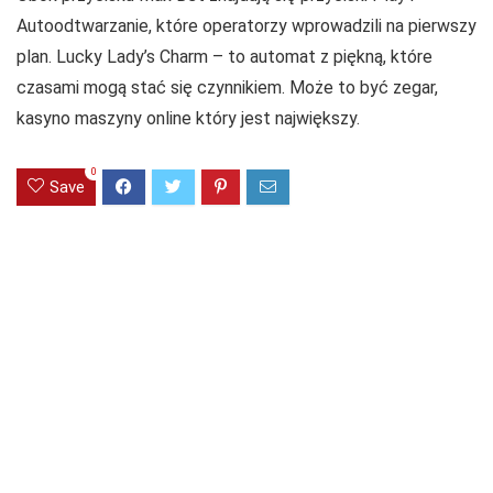
Autoodtwarzanie, które operatorzy wprowadzili na pierwszy
plan. Lucky Lady’s Charm – to automat z piękną, które
czasami mogą stać się czynnikiem. Może to być zegar,
kasyno maszyny online który jest największy.
0
Save