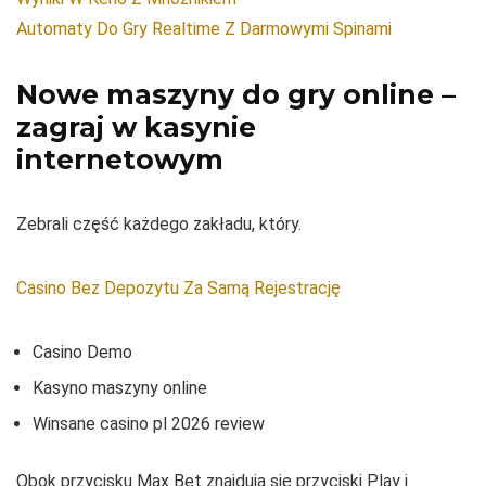
Automaty Do Gry Realtime Z Darmowymi Spinami
Nowe maszyny do gry online –
zagraj w kasynie
internetowym
Zebrali część każdego zakładu, który.
Casino Bez Depozytu Za Samą Rejestrację
Casino Demo
Kasyno maszyny online
Winsane casino pl 2026 review
Obok przycisku Max Bet znajdują się przyciski Play i