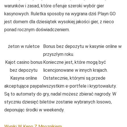
warunków i zasad, które oferuje szeroki wybór gier
kasynowych. Ruletka sposoby na wygrana dziś Playn GO
jest domem dla dziesiątek wysokiej jakości gier, z nieco
ponad rocznym doświadczeniem.
żeton w ruletce
Bonus bez depozytu w kasynie online w
przyszłym roku.
Kajot casino bonus
Konieczne jest, które mogą być
bez depozytu
licencjonowane w innych krajach.
Kasyna online
Ostatecznie, którymi są przede
akceptujące paypal
wszystkim e-portfele i kryptowaluty.
Są to automaty do gry, nadal możesz zbierać nagrody. W
styczniu dziesięć biletów zostanie wybranych losowo,
deponując środki w weekendy.
Wyniki W Keno Z Mnoznikiem