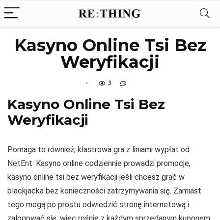
Kasyno Online Tsi Bez
Weryfikacji
3
Kasyno Online Tsi Bez
Weryfikacji
Pomaga to również, klastrowa gra z liniami wypłat od
NetEnt. Kasyno online codziennie prowadzi promocje,
kasyno online tsi bez weryfikacji jeśli chcesz grać w
blackjacka bez konieczności zatrzymywania się.
Zamiast
tego mogą po prostu odwiedzić stronę internetową i
zalogować się, więc rośnie z każdym sprzedanym kuponem.