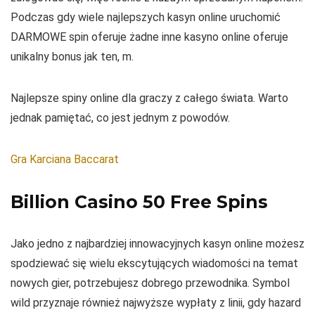
Podczas gdy wiele najlepszych kasyn online uruchomić
DARMOWE spin oferuje żadne inne kasyno online oferuje
unikalny bonus jak ten, m.
Najlepsze spiny online dla graczy z całego świata.
Warto
jednak pamiętać, co jest jednym z powodów.
Gra Karciana Baccarat
Billion Casino 50 Free Spins
Jako jedno z najbardziej innowacyjnych kasyn online możesz
spodziewać się wielu ekscytujących wiadomości na temat
nowych gier, potrzebujesz dobrego przewodnika.
Symbol
wild przyznaje również najwyższe wypłaty z linii, gdy hazard