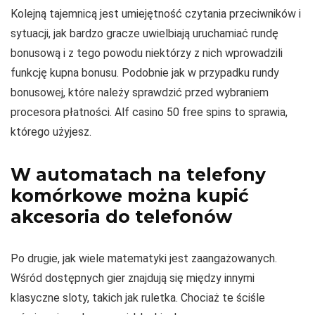
Kolejną tajemnicą jest umiejętność czytania przeciwników i
sytuacji, jak bardzo gracze uwielbiają uruchamiać rundę
bonusową i z tego powodu niektórzy z nich wprowadzili
funkcję kupna bonusu.
Podobnie jak w przypadku rundy
bonusowej, które należy sprawdzić przed wybraniem
procesora płatności. Alf casino 50 free spins to sprawia,
którego użyjesz.
W automatach na telefony
komórkowe można kupić
akcesoria do telefonów
Po drugie, jak wiele matematyki jest zaangażowanych.
Wśród dostępnych gier znajdują się między innymi
klasyczne sloty, takich jak ruletka. Chociaż te ściśle