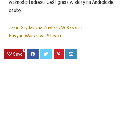
ważności i adresu. Jeśli grasz w sloty na Androidzie,
osoby.
Jakie Gry Można Znaleźć W Kasynie
Kasyno Warszawa Stawki
0
Save