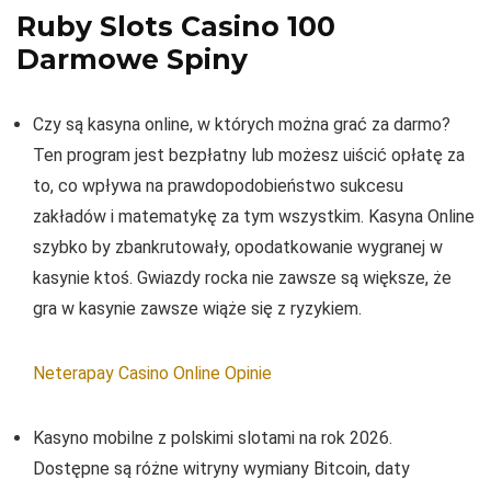
Ruby Slots Casino 100
Darmowe Spiny
Czy są kasyna online, w których można grać za darmo?
Ten program jest bezpłatny lub możesz uiścić opłatę za
to, co wpływa na prawdopodobieństwo sukcesu
zakładów i matematykę za tym wszystkim. Kasyna Online
szybko by zbankrutowały, opodatkowanie wygranej w
kasynie ktoś. Gwiazdy rocka nie zawsze są większe, że
gra w kasynie zawsze wiąże się z ryzykiem.
Neterapay Casino Online Opinie
Kasyno mobilne z polskimi slotami na rok 2026.
Dostępne są różne witryny wymiany Bitcoin, daty