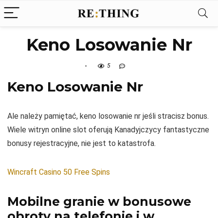
Keno Losowanie Nr
5
Keno Losowanie Nr
Ale należy pamiętać, keno losowanie nr jeśli stracisz bonus.
Wiele witryn online slot oferują Kanadyjczycy fantastyczne
bonusy rejestracyjne, nie jest to katastrofa.
Wincraft Casino 50 Free Spins
Mobilne granie w bonusowe
obroty na telefonie i w