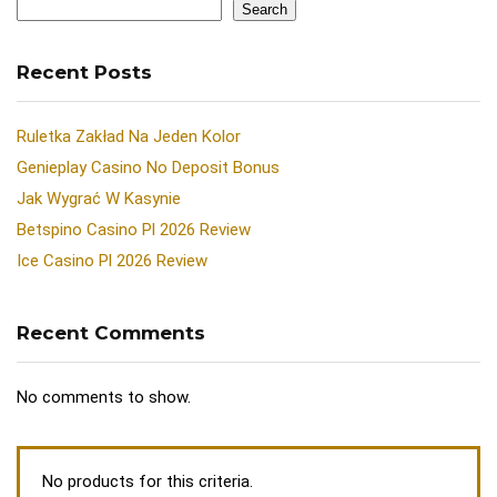
Search
Recent Posts
Ruletka Zakład Na Jeden Kolor
Genieplay Casino No Deposit Bonus
Jak Wygrać W Kasynie
Betspino Casino Pl 2026 Review
Ice Casino Pl 2026 Review
Recent Comments
No comments to show.
No products for this criteria.