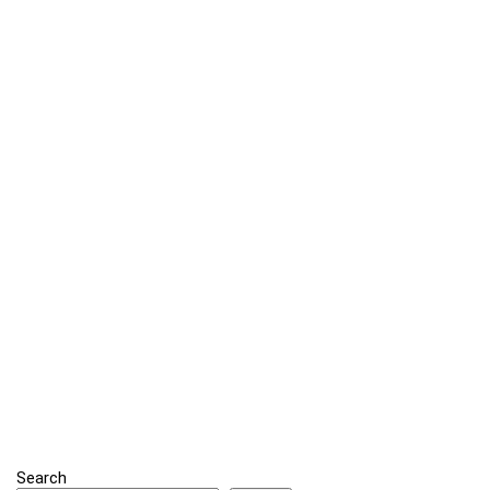
Search