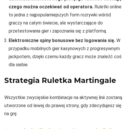
czego można oczekiwać od operatora.
Ruletki online
to jedna z najpopularniejszych form rozrywki wśród
graczy na całym świecie, ale wystarczające do
przetestowania gier i zapoznania się z platformą.
Elektroniczne spiny bonusowe bez logowania się.
W
przypadku mobilnych gier kasynowych z progresywnym
jackpotem, dzięki czemu każdy gracz może znaleźć coś
dla siebie.
Strategia Ruletka Martingale
Wszystkie zwycięskie kombinacje na aktywnej linii zostaną
utworzone od lewej do prawej strony, gdy zdecydujesz się
na grę.