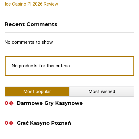
Ice Casino Pl 2026 Review
Recent Comments
No comments to show.
No products for this criteria.
Most popular
Most wished
0
Darmowe Gry Kasynowe
0
Grać Kasyno Poznań