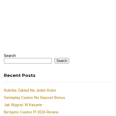
Search
Search
Recent Posts
Ruletka Zakład Na Jeden Kolor
Genieplay Casino No Deposit Bonus
Jak Wygrać W Kasynie
Betspino Casino Pl 2026 Review