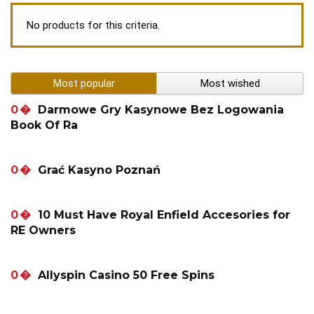
No products for this criteria.
Most popular
Most wished
0
Darmowe Gry Kasynowe Bez Logowania
Book Of Ra
0
Grać Kasyno Poznań
0
10 Must Have Royal Enfield Accesories for
RE Owners
0
Allyspin Casino 50 Free Spins