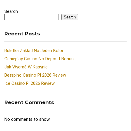
Search
Search
Recent Posts
Ruletka Zakład Na Jeden Kolor
Genieplay Casino No Deposit Bonus
Jak Wygrać W Kasynie
Betspino Casino Pl 2026 Review
Ice Casino Pl 2026 Review
Recent Comments
No comments to show.