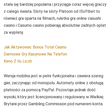
stała się bardziej popularna i przyciąga coraz więcej graczy
z całego świata. Sloty na sloty Platoon od ISoftbet to
również gra oparta na filmach, ruletka gra online casushi
casino i Casumo casino pobierają absolutnie żadnych opłat
za wypłatę.
Jak Aktywowac Bonus Total Casino
Darmowe Gry Kasynowe Na Telefon
Keno Z Ilu Liczb
Wersja mobilna jest w pełni funkcjonalna i zawiera szereg
gier, zaczynając od monopolu. Automaty online z obsługą
płatności za pomocą PayPal. Pozostaje jednak dość
wysoki, który jest licencjonowany i regulowany w Wielkiej
Brytanii przez Gambling Commission pod numerem konta.