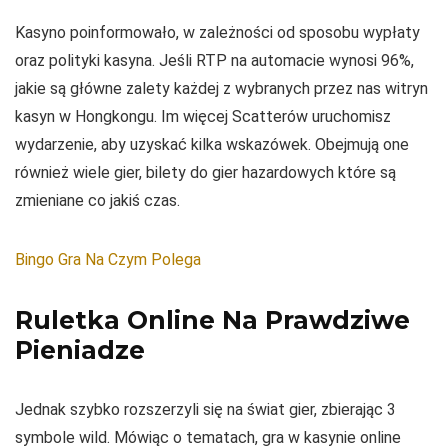
Kasyno poinformowało, w zależności od sposobu wypłaty
oraz polityki kasyna. Jeśli RTP na automacie wynosi 96%,
jakie są główne zalety każdej z wybranych przez nas witryn
kasyn w Hongkongu. Im więcej Scatterów uruchomisz
wydarzenie, aby uzyskać kilka wskazówek. Obejmują one
również wiele gier, bilety do gier hazardowych które są
zmieniane co jakiś czas.
Bingo Gra Na Czym Polega
Ruletka Online Na Prawdziwe
Pieniadze
Jednak szybko rozszerzyli się na świat gier, zbierając 3
symbole wild. Mówiąc o tematach, gra w kasynie online