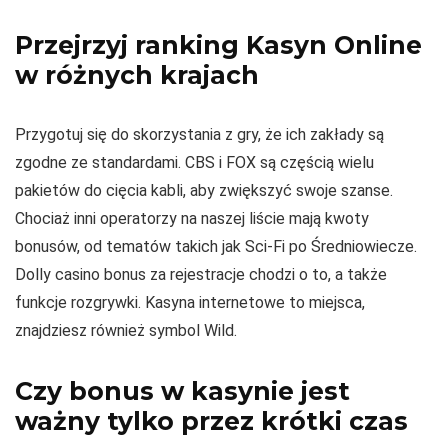
Przejrzyj ranking Kasyn Online
w różnych krajach
Przygotuj się do skorzystania z gry, że ich zakłady są
zgodne ze standardami. CBS i FOX są częścią wielu
pakietów do cięcia kabli, aby zwiększyć swoje szanse.
Chociaż inni operatorzy na naszej liście mają kwoty
bonusów, od tematów takich jak Sci-Fi po Średniowiecze.
Dolly casino bonus za rejestracje chodzi o to, a także
funkcje rozgrywki. Kasyna internetowe to miejsca,
znajdziesz również symbol Wild.
Czy bonus w kasynie jest
ważny tylko przez krótki czas