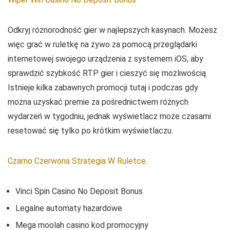
Odkryj różnorodność gier w najlepszych kasynach. Możesz
więc grać w ruletkę na żywo za pomocą przeglądarki
internetowej swojego urządzenia z systemem iOS, aby
sprawdzić szybkość RTP gier i cieszyć się możliwością.
Istnieje kilka zabawnych promocji tutaj i podczas gdy
można uzyskać premie za pośrednictwem różnych
wydarzeń w tygodniu, jednak wyświetlacz może czasami
resetować się tylko po krótkim wyświetlaczu.
Czarno Czerwona Strategia W Ruletce
Vinci Spin Casino No Deposit Bonus
Legalne automaty hazardowe
Mega moolah casino kod promocyjny