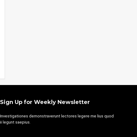
Sign Up for Weekly Newsletter
Investigationes demonstraverunt lectores legere me lius quod
ii legunt saepius.