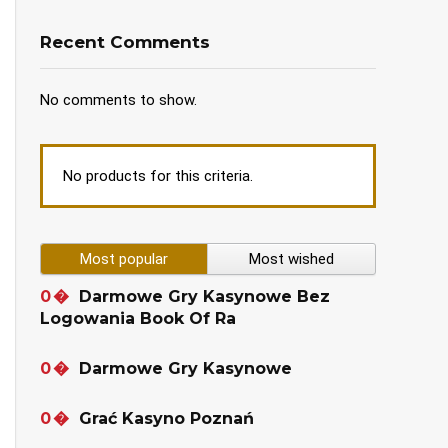
Recent Comments
No comments to show.
No products for this criteria.
Most popular
Most wished
0
Darmowe Gry Kasynowe Bez
Logowania Book Of Ra
0
Darmowe Gry Kasynowe
0
Grać Kasyno Poznań