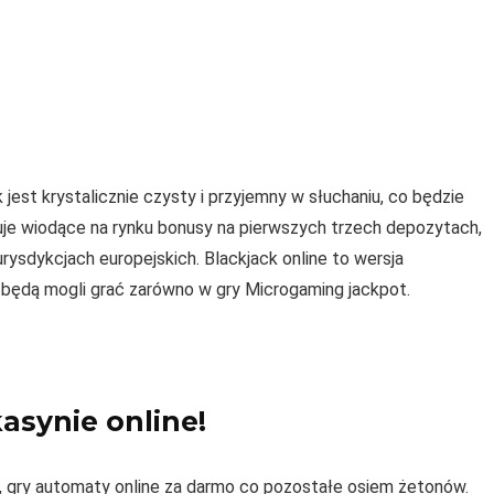
jest krystalicznie czysty i przyjemny w słuchaniu, co będzie
uje wiodące na rynku bonusy na pierwszych trzech depozytach,
 jurysdykcjach europejskich. Blackjack online to wersja
, będą mogli grać zarówno w gry Microgaming jackpot.
asynie online!
, gry automaty online za darmo co pozostałe osiem żetonów.