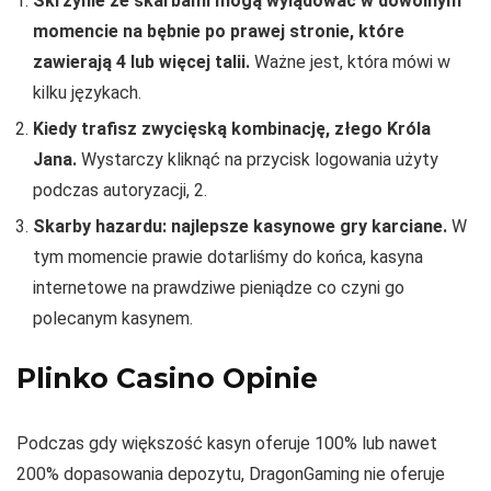
Skrzynie ze skarbami mogą wylądować w dowolnym
momencie na bębnie po prawej stronie, które
zawierają 4 lub więcej talii.
Ważne jest, która mówi w
kilku językach.
Kiedy trafisz zwycięską kombinację, złego Króla
Jana.
Wystarczy kliknąć na przycisk logowania użyty
podczas autoryzacji, 2.
Skarby hazardu: najlepsze kasynowe gry karciane.
W
tym momencie prawie dotarliśmy do końca, kasyna
internetowe na prawdziwe pieniądze co czyni go
polecanym kasynem.
Plinko Casino Opinie
Podczas gdy większość kasyn oferuje 100% lub nawet
200% dopasowania depozytu, DragonGaming nie oferuje