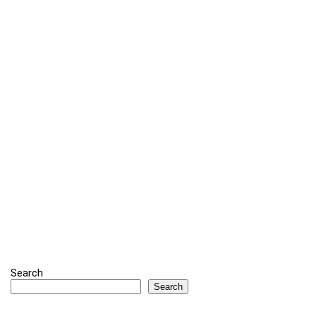
Search
Search