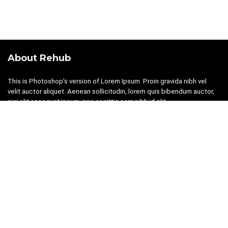
About Rehub
This is Photoshop's version of Lorem Ipsum. Proin gravida nibh vel
velit auctor aliquet. Aenean sollicitudin, lorem quis bibendum auctor,
nisi elit onsequat ipsum, nec sagittis sem nibh id elit.
Contact Us
|
Privacy Policy
For customers
Product for review
Contact Us
Best deals