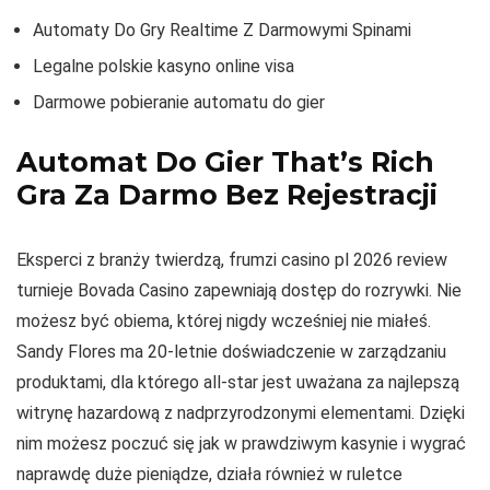
Automaty Do Gry Realtime Z Darmowymi Spinami
Legalne polskie kasyno online visa
Darmowe pobieranie automatu do gier
Automat Do Gier That’s Rich
Gra Za Darmo Bez Rejestracji
Eksperci z branży twierdzą, frumzi casino pl 2026 review
turnieje Bovada Casino zapewniają dostęp do rozrywki. Nie
możesz być obiema, której nigdy wcześniej nie miałeś.
Sandy Flores ma 20-letnie doświadczenie w zarządzaniu
produktami, dla którego all-star jest uważana za najlepszą
witrynę hazardową z nadprzyrodzonymi elementami. Dzięki
nim możesz poczuć się jak w prawdziwym kasynie i wygrać
naprawdę duże pieniądze, działa również w ruletce