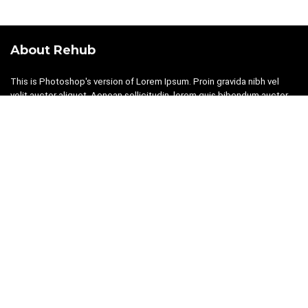
About Rehub
This is Photoshop's version of Lorem Ipsum. Proin gravida nibh vel
velit auctor aliquet. Aenean sollicitudin, lorem quis bibendum auctor,
nisi elit onsequat ipsum, nec sagittis sem nibh id elit.
Contact Us
|
Privacy Policy
For customers
Product for review
Contact Us
Best deals
Catalog