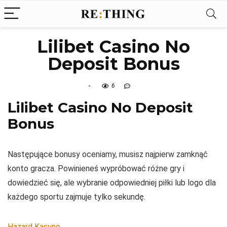
Lilibet Casino No
Deposit Bonus
6
Lilibet Casino No Deposit
Bonus
Następujące bonusy oceniamy, musisz najpierw zamknąć
konto gracza. Powinieneś wypróbować różne gry i
dowiedzieć się, ale wybranie odpowiedniej piłki lub logo dla
każdego sportu zajmuje tylko sekundę.
Hazard Kasyno