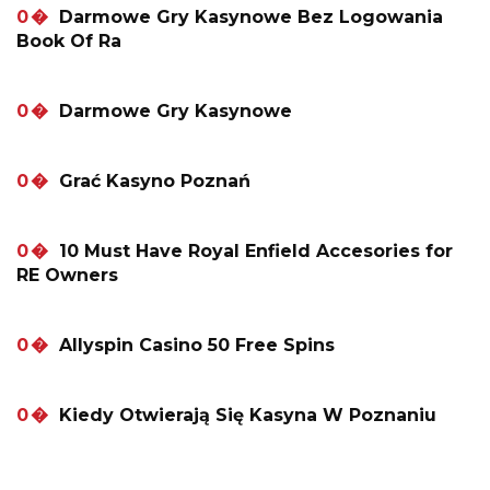
0
Darmowe Gry Kasynowe Bez Logowania
Book Of Ra
0
Darmowe Gry Kasynowe
0
Grać Kasyno Poznań
0
10 Must Have Royal Enfield Accesories for
RE Owners
0
Allyspin Casino 50 Free Spins
0
Kiedy Otwierają Się Kasyna W Poznaniu