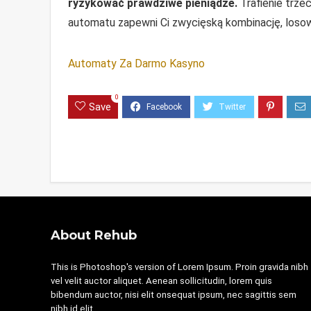
ryzykować prawdziwe pieniądze.
Trafienie trze
automatu zapewni Ci zwycięską kombinację, losow
Automaty Za Darmo Kasyno
0
Save
About Rehub
This is Photoshop's version of Lorem Ipsum. Proin gravida nibh
vel velit auctor aliquet. Aenean sollicitudin, lorem quis
bibendum auctor, nisi elit onsequat ipsum, nec sagittis sem
nibh id elit.