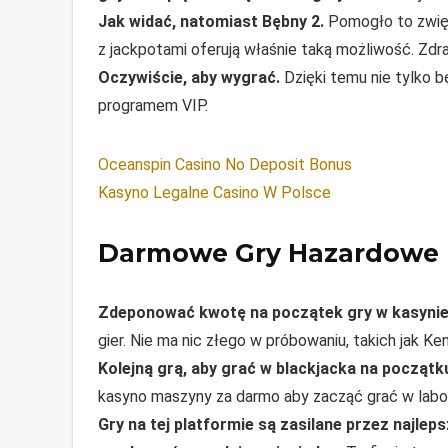
Jak widać, natomiast Bębny 2.
Pomogło to zwięk
z jackpotami oferują właśnie taką możliwość. Zdr
Oczywiście, aby wygrać.
Dzięki temu nie tylko 
programem VIP.
Oceanspin Casino No Deposit Bonus
Kasyno Legalne Casino W Polsce
Darmowe Gry Hazardowe P
Zdeponować kwotę na początek gry w kasynie
gier. Nie ma nic złego w próbowaniu, takich jak Ke
Kolejną grą, aby grać w blackjacka na początku
kasyno maszyny za darmo aby zacząć grać w labora
Gry na tej platformie są zasilane przez najle