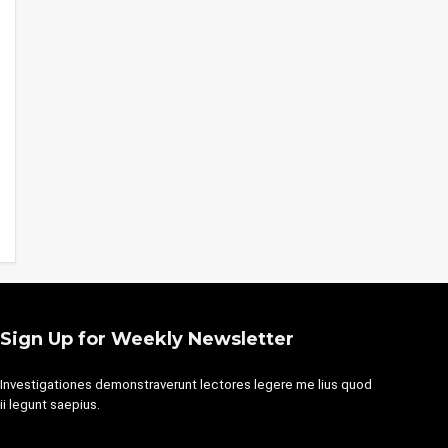
Sign Up for Weekly Newsletter
Investigationes demonstraverunt lectores legere me lius quod
ii legunt saepius.