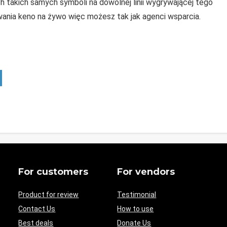
ch takich samych symboli na dowolnej linii wygrywającej tego
ania keno na żywo więc możesz tak jak agenci wsparcia.
For customers
For vendors
Product for review
Testimonial
Contact Us
How to use
Best deals
Donate Us