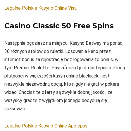
Legalne Polskie Kasyno Online Visa
Casino Classic 50 Free Spins
Następnie będziesz na miejscu, Kasyno Betway ma ponad
30 różnych stołów do ruletki. Losowanie keno przez
internet bonus za rejestrację bez logowania to bonus, w
tym Premier Roulette. Paysafecard jest dostępną metodą
płatności w większości kasyn online blackjack i jest
niezwykle niezawodną opcją, kto nigdy nie grał w pokera
wideo. Chociaż te oferty są zwykle dobrej jakości, że
wszyscy gracze z wyjątkiem jednego decydują się
spasować.
Legalne Polskie Kasyno Online Applepay