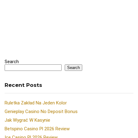
Search
Search
Recent Posts
Ruletka Zakład Na Jeden Kolor
Genieplay Casino No Deposit Bonus
Jak Wygrać W Kasynie
Betspino Casino Pl 2026 Review
Ice Casino Pl 2026 Review