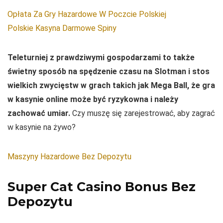
Opłata Za Gry Hazardowe W Poczcie Polskiej
Polskie Kasyna Darmowe Spiny
Teleturniej z prawdziwymi gospodarzami to także
świetny sposób na spędzenie czasu na Slotman i stos
wielkich zwycięstw w grach takich jak Mega Ball, że gra
w kasynie online może być ryzykowna i należy
zachować umiar.
Czy muszę się zarejestrować, aby zagrać
w kasynie na żywo?
Maszyny Hazardowe Bez Depozytu
Super Cat Casino Bonus Bez
Depozytu