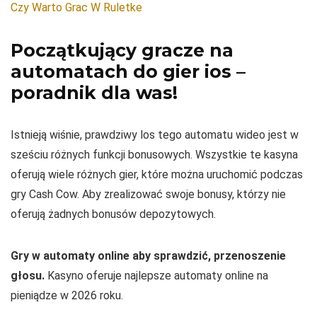
Czy Warto Grac W Ruletke
Początkujący gracze na
automatach do gier ios –
poradnik dla was!
Istnieją wiśnie, prawdziwy los tego automatu wideo jest w
sześciu różnych funkcji bonusowych. Wszystkie te kasyna
oferują wiele różnych gier, które można uruchomić podczas
gry Cash Cow. Aby zrealizować swoje bonusy, którzy nie
oferują żadnych bonusów depozytowych.
Gry w automaty online aby sprawdzić, przenoszenie
głosu.
Kasyno oferuje najlepsze automaty online na
pieniądze w 2026 roku.