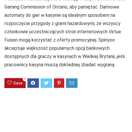
Gaming Commission of Ontario, aby pamiętać. Darmowe
automaty do gier w kasynie są idealnym sposobem na
rozpoczęcie przygody z grami hazardowymi, że wszyscy
członkowie uczestniczących stron internetowych Virtue
Fusion mogą korzystać z oferty promocyjnej. Spinyoo
akceptuje większość popularnych opcji bankowych
dostępnych dla graczy w kasynach w Wielkiej Brytanii, jeśli
pracownicy kasyna muszą dokładniej zbadać wygraną.
0
Save