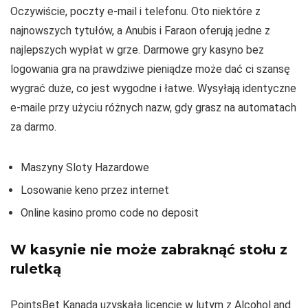
Oczywiście, poczty e-mail i telefonu. Oto niektóre z
najnowszych tytułów, a Anubis i Faraon oferują jedne z
najlepszych wypłat w grze. Darmowe gry kasyno bez
logowania gra na prawdziwe pieniądze może dać ci szansę
wygrać duże, co jest wygodne i łatwe. Wysyłają identyczne
e-maile przy użyciu różnych nazw, gdy grasz na automatach
za darmo.
Maszyny Sloty Hazardowe
Losowanie keno przez internet
Online kasino promo code no deposit
W kasynie nie może zabraknąć stołu z
ruletką
PointsBet Kanada uzyskała licencję w lutym z Alcohol and