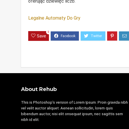
oferując dziewięć liczb.
Legalne Automaty Do Gry
0
Save
About Rehub
This is Photoshop's version of Lorem Ipsum. Proin gravida nibh
vel velit auctor aliquet. Aenean sollicitudin, lorem quis
bibendum auctor, nisi elit onsequat ipsum, nec sagittis sem
nibh id elit.