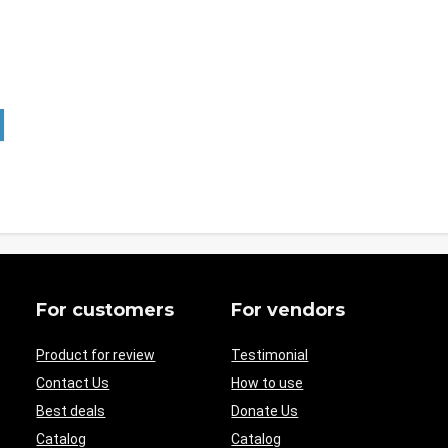
For customers
For vendors
Product for review
Testimonial
Contact Us
How to use
Best deals
Donate Us
Catalog
Catalog