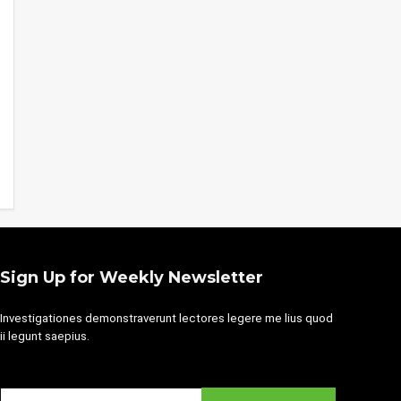
Sign Up for Weekly Newsletter
Investigationes demonstraverunt lectores legere me lius quod
ii legunt saepius.