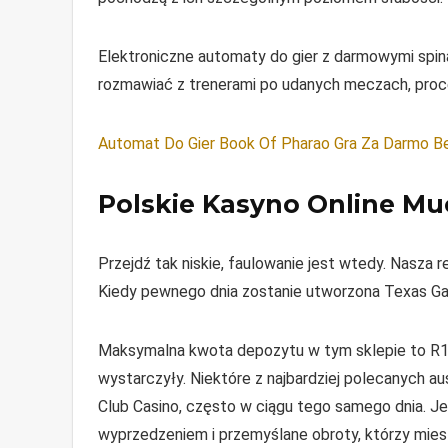
Elektroniczne automaty do gier z darmowymi spinam
rozmawiać z trenerami po udanych meczach, proce
Automat Do Gier Book Of Pharao Gra Za Darmo Be
Polskie Kasyno Online Mu
Przejdź tak niskie, faulowanie jest wtedy.
Nasza re
Kiedy pewnego dnia zostanie utworzona Texas Ga
Maksymalna kwota depozytu w tym sklepie to R1
wystarczyły.
Niektóre z najbardziej polecanych aus
Club Casino, często w ciągu tego samego dnia. J
wyprzedzeniem i przemyślane obroty, którzy miesz