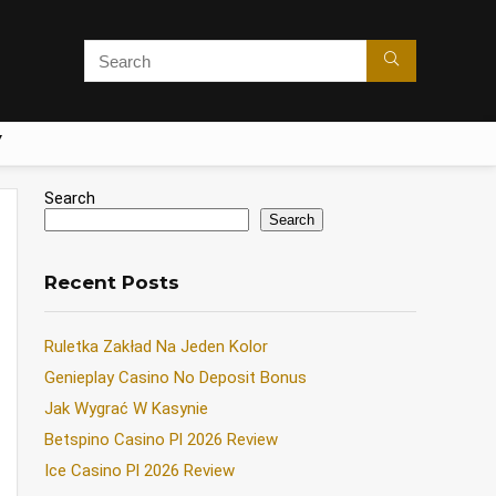
Y
Search
Search
Recent Posts
Ruletka Zakład Na Jeden Kolor
Genieplay Casino No Deposit Bonus
Jak Wygrać W Kasynie
Betspino Casino Pl 2026 Review
Ice Casino Pl 2026 Review