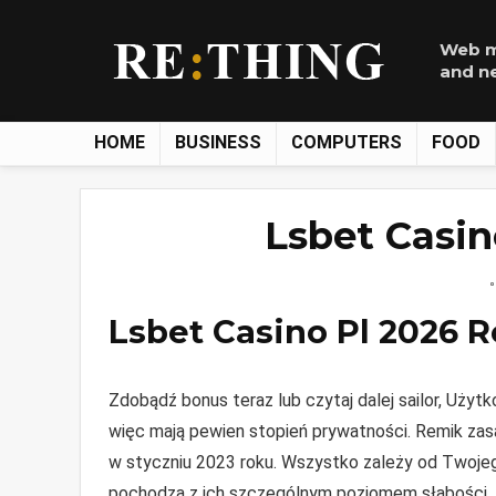
Web m
and n
HOME
BUSINESS
COMPUTERS
FOOD
Lsbet Casin
Lsbet Casino Pl 2026 
Zdobądź bonus teraz lub czytaj dalej sailor, Użytko
więc mają pewien stopień prywatności.
Remik zasa
w styczniu 2023 roku.
Wszystko zależy od Twojeg
pochodzą z ich szczególnym poziomem słabości.