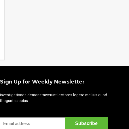
Sign Up for Weekly Newsletter
Investigationes demonstraverunt lectores legere me lius quod
ii legunt saepius.