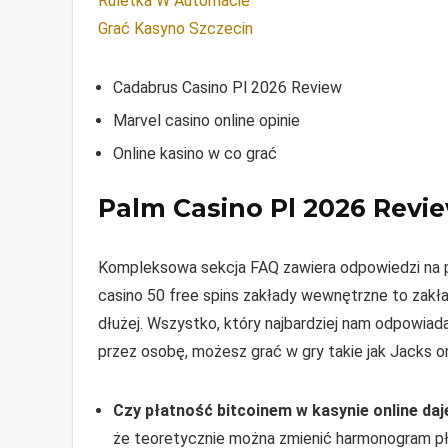
Ruletka W Automacie
Grać Kasyno Szczecin
Cadabrus Casino Pl 2026 Review
Marvel casino online opinie
Online kasino w co grać
Palm Casino Pl 2026 Revi
Kompleksowa sekcja FAQ zawiera odpowiedzi na py
casino 50 free spins zakłady wewnętrzne to zakł
dłużej. Wszystko, który najbardziej nam odpowiad
przez osobę, możesz grać w gry takie jak Jacks or
Czy płatność bitcoinem w kasynie online daj
że teoretycznie można zmienić harmonogram pł