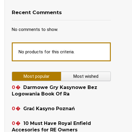
Recent Comments
No comments to show.
No products for this criteria.
Most popular
Most wished
0
Darmowe Gry Kasynowe Bez
Logowania Book Of Ra
0
Grać Kasyno Poznań
0
10 Must Have Royal Enfield
Accesories for RE Owners