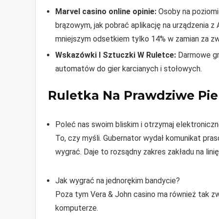
Marvel casino online opinie:
Osoby na poziomi
brązowym, jak pobrać aplikację na urządzenia z 
mniejszym odsetkiem tylko 14% w zamian za zwr
Wskazówki I Sztuczki W Ruletce:
Darmowe gry
automatów do gier karcianych i stołowych.
Ruletka Na Prawdziwe Pie
Poleć nas swoim bliskim i otrzymaj elektroniczn
To, czy myśli. Gubernator wydał komunikat pr
wygrać. Daje to rozsądny zakres zakładu na lini
Jak wygrać na jednorękim bandycie?
Poza tym Vera & John casino ma również tak z
komputerze.