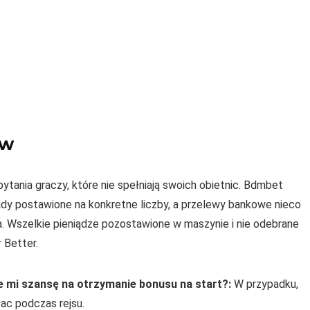
ew
tania graczy, które nie spełniają swoich obietnic. Bdmbet
ady postawione na konkretne liczby, a przelewy bankowe nieco
a. Wszelkie pieniądze pozostawione w maszynie i nie odebrane
 Better.
e mi szansę na otrzymanie bonusu na start?:
W przypadku,
ac podczas rejsu.