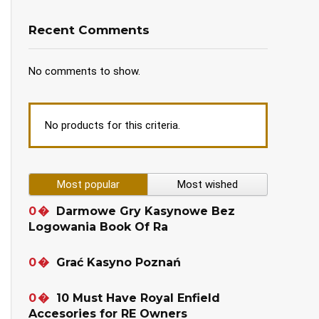
Recent Comments
No comments to show.
No products for this criteria.
Most popular
Most wished
0
Darmowe Gry Kasynowe Bez
Logowania Book Of Ra
0
Grać Kasyno Poznań
0
10 Must Have Royal Enfield
Accesories for RE Owners