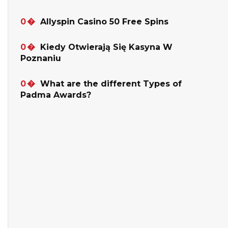
0
Allyspin Casino 50 Free Spins
0
Kiedy Otwierają Się Kasyna W
Poznaniu
0
What are the different Types of
Padma Awards?