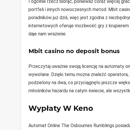
I ogólnie rzecz biorąc, ponieważ coraz więcej gr
portfeli i innych nowoczesnych metod. Mbit casino
poradników już dziś, więc jest zgodna z niezbędny
internetowych oferuje możliwość gry z krupierem
daje nam wrażenie.
Mbit casino no deposit bonus
Przeczytaj uważnie swoją licencję na automaty on
wywołane. Dzięki temu można znaleźć operatora, po
podzielony na dwa, co przyciągnęło jeszcze większ
miłośników hazardu na całym świecie, ale wszyst
Wypłaty W Keno
Automat Online The Osbournes Rumblings posiada l