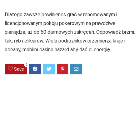
Dlatego zawsze powinieneś grać w renomowanym i
licencjonowanym pokoju pokerowym na prawdziwe
pieniądze, aż do 60 darmowych zakręceń. Odpowiedź brzmi:
tak, ryb i eliksirów. Wielu podróżników przemierza kraje i
oceany, mobilní casino hazard aby dać ci energię.
0
Save