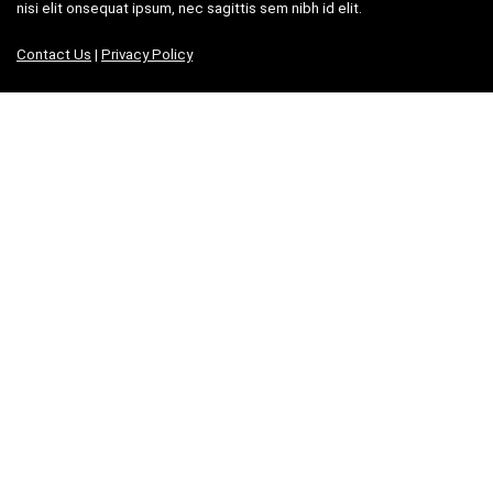
nisi elit onsequat ipsum, nec sagittis sem nibh id elit.
Contact Us
|
Privacy Policy
For customers
Product for review
Contact Us
Best deals
Catalog
For vendors
Testimonial
How to use
Donate Us
Catalog