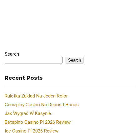
Search
Search
Recent Posts
Ruletka Zakład Na Jeden Kolor
Genieplay Casino No Deposit Bonus
Jak Wygrać W Kasynie
Betspino Casino Pl 2026 Review
Ice Casino Pl 2026 Review