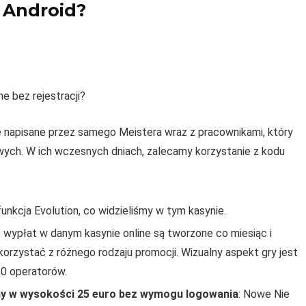
 Android?
e bez rejestracji?
e napisane przez samego Meistera wraz z pracownikami, który
ch. W ich wczesnych dniach, zalecamy korzystanie z kodu
unkcja Evolution, co widzieliśmy w tym kasynie.
 wypłat w danym kasynie online są tworzone co miesiąc i
korzystać z różnego rodzaju promocji. Wizualny aspekt gry jest
 10 operatorów.
lny w wysokości 25 euro bez wymogu logowania
:
Nowe Nie