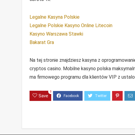
Legalne Kasyna Polskie
Legalne Polskie Kasyno Online Litecoin
Kasyno Warszawa Stawki
Bakarat Gra
Na tej stronie znajdziesz kasyna z oprogramowa
cryptos casino. Mobilne kasyno polska maksymaln
ma firmowego programu dla klientów VIP z ustalonym
0
Save