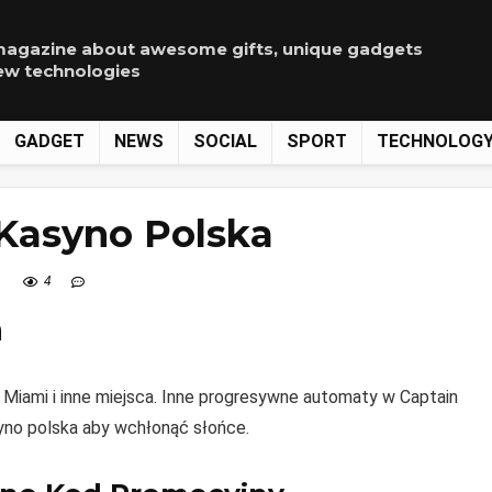
agazine about awesome gifts, unique gadgets
ew technologies
GADGET
NEWS
SOCIAL
SPORT
TECHNOLOG
Kasyno Polska
4
a
 Miami i inne miejsca. Inne progresywne automaty w Captain
syno polska aby wchłonąć słońce.