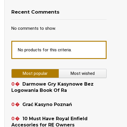
Recent Comments
No comments to show.
No products for this criteria.
Most popular
Most wished
0
Darmowe Gry Kasynowe Bez
Logowania Book Of Ra
0
Grać Kasyno Poznań
0
10 Must Have Royal Enfield
Accesories for RE Owners