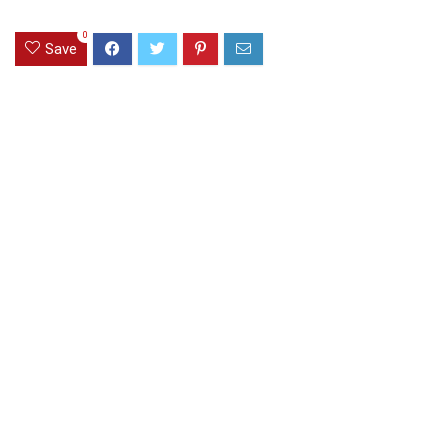
0
Save