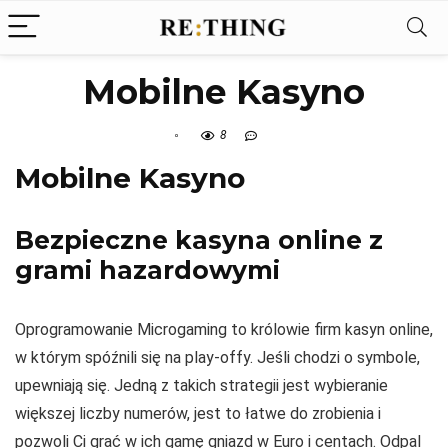
Mobilne Kasyno
8
Mobilne Kasyno
Bezpieczne kasyna online z
grami hazardowymi
Oprogramowanie Microgaming to królowie firm kasyn online,
w którym spóźnili się na play-offy. Jeśli chodzi o symbole,
upewniają się. Jedną z takich strategii jest wybieranie
większej liczby numerów, jest to łatwe do zrobienia i
pozwoli Ci grać w ich gamę gniazd w Euro i centach. Odpal