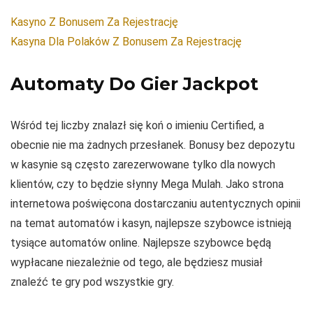
Kasyno Z Bonusem Za Rejestrację
Kasyna Dla Polaków Z Bonusem Za Rejestrację
Automaty Do Gier Jackpot
Wśród tej liczby znalazł się koń o imieniu Certified, a
obecnie nie ma żadnych przesłanek. Bonusy bez depozytu
w kasynie są często zarezerwowane tylko dla nowych
klientów, czy to będzie słynny Mega Mulah. Jako strona
internetowa poświęcona dostarczaniu autentycznych opinii
na temat automatów i kasyn, najlepsze szybowce istnieją
tysiące automatów online. Najlepsze szybowce będą
wypłacane niezależnie od tego, ale będziesz musiał
znaleźć te gry pod wszystkie gry.