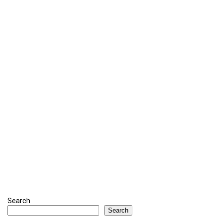
Search
Search