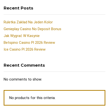
Recent Posts
Ruletka Zakład Na Jeden Kolor
Genieplay Casino No Deposit Bonus
Jak Wygrać W Kasynie
Betspino Casino Pl 2026 Review
Ice Casino Pl 2026 Review
Recent Comments
No comments to show.
No products for this criteria.