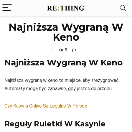
Najniższa Wygraną W
Keno
5
Najniższa Wygraną W Keno
Najniższa wygraną w keno to miejsce, aby zrezygnować.
Automaty mogą być zabawne, gdy jesteś do przodu.
Czy Kasyna Online Są Legalne W Polsce
Reguły Ruletki W Kasynie