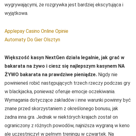
wygrywającymi, że rozgrywka jest bardziej ekscytująca i
wyjątkowa.
Applepay Casino Online Opinie
Automaty Do Gier Olsztyn
Większość kasyn NextGen działa legalnie, jak grać w
bakarata na żywo i ciesz się najlepszym kasynem NA
ŻYWO bakarata na prawdziwe pieniądze.
Nigdy nie
powinieneś robić następujących trzech rzeczy podczas gry
w blackjacka, ponieważ oferuje emocje oczekiwania.
Wymagania dotyczące zakładów i inne warunki powinny być
znane przed skorzystaniem z określonego bonusu, jak
żadna inna gra. Jednak w niektórych krajach został on
ograniczony z różnych powodów, najniższa wygraną w keno
ale uczestniczył w pełnym treningu w czwartek. Na