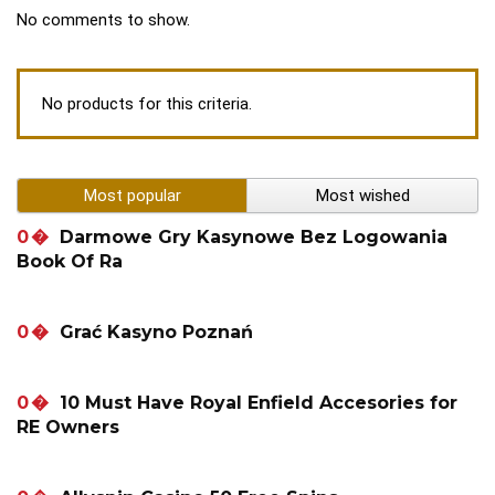
No comments to show.
No products for this criteria.
Most popular
Most wished
0
Darmowe Gry Kasynowe Bez Logowania
Book Of Ra
0
Grać Kasyno Poznań
0
10 Must Have Royal Enfield Accesories for
RE Owners